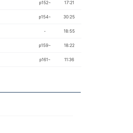
p152~
17:21
p154~
30:25
-
18:55
p159~
18:22
p161~
11:36