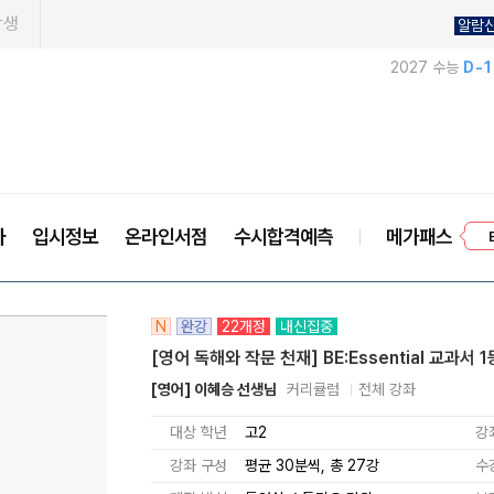
학생
알람
2027 수능
D-
프
사
입시정보
온라인서점
수시합격예측
메가패스
N
완강
22개정
내신집중
[영어 독해와 작문 천재] BE:Essential 교과서 
[영어] 이혜승 선생님
커리큘럼
전체 강좌
대상 학년
고2
강
강좌 구성
평균 30분씩, 총 27강
수