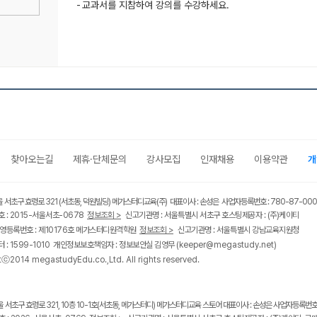
교과서를 지참하여 강의를 수강하세요.
찾아오는길
제휴·단체문의
강사모집
인재채용
이용약관
개
울 서초구 효령로 321 (서초동, 덕원빌딩) 메가스터디교육(주) 대표이사 : 손성은 사업자등록번호 : 780-87-00
 : 2015-서울서초-0678
정보조회 >
신고기관명 : 서울특별시 서초구 호스팅제공자 : (주)케이티
영등록번호 : 제10176호 메가스터디원격학원
정보조회 >
신고기관명 : 서울특별시 강남교육지원청
 : 1599-1010 개인정보보호책임자 : 정보보안실 김영무
(keeper@megastudy.net)
tⓒ2014 megastudyEdu.co.,Ltd. All rights reserved.
울 서초구 효령로 321, 10층 10-1호(서초동, 메가스터디) 메가스터디교육 스토어 대표이사 : 손성은 사업자등록번호 :