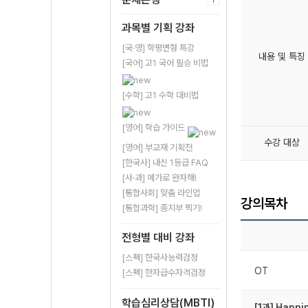
과목별 기획 강좌
[국·영] 학평변형 특강
내용 및 특징
[국어] 고1 국어 필승 비법
[수학] 고1 수학 대비법
[영어] 학습 가이드
수강 대상
[영어] 부교재 기획전
[한국사] 내신 1등급 FAQ
[사·과] 메가로 완자해!
[통합사회] 맞춤 라인업
강의목차
[통합과학] 종지부 찍기!
전형별 대비 강좌
[스펙] 한국사능력검정
OT
[스펙] 한자급수자격검정
학습심리상담(MBTI)
[1과] Happi