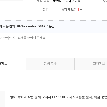
제작 방식
동영상 스튜디오 강의
부
OT
통강 맛보기
1
▼
 작문 천재] BE:Essential 교과서 1등급
메가스터디
청(구매)한 후, 교재를 구매해 주세요.
좌정보
강의목차
교재정보
영어 독해와 작문 천재 교과서 LESSON1-6까지의본문 분석, 핵심 문