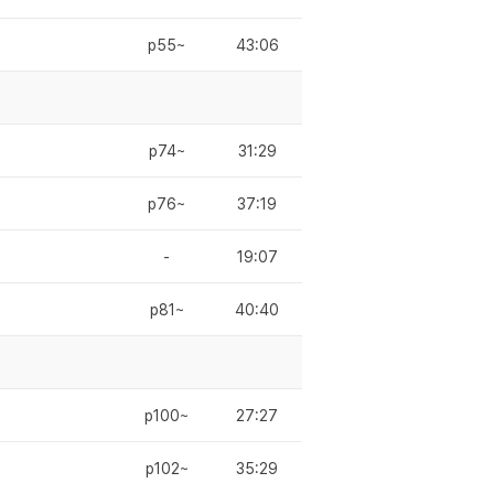
p55~
43:06
p74~
31:29
p76~
37:19
-
19:07
p81~
40:40
p100~
27:27
p102~
35:29