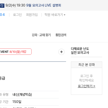
9/2(수) 19:30
9월 모의고사 LIVE 설명회
신청
104
로그인
회원가입
학원 바로가기
현우진의
강좌 · 교재 찾기
통합검색
킬링캠프 시즌1
리미엄 30
8/10(월) 마감
다채로운 난도
EVENT
8/10(월) 마감
실전 모의고사
최근 본 강좌
로그인 후
1등급
확인하세요
로그인하기 >
좌 유형
내신(개념학습)
강 기간
150일