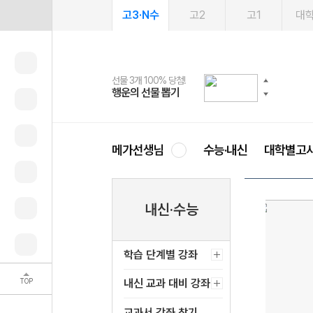
고3·N수
고2
고1
대
선물 3개 100% 당첨!
선물 100% 증정!
여름방학 스터디 캐시백
2027 러셀 단과
스마트러닝앱
메가패스
메가패스 수강생 무료혜택!
사회공헌 캠페인
행운의 선물 뽑기
메가스터디 X 올리브
메가런 썸머스쿨
강사 공개선발
설문 EVENT
3일 무료 체험권
메가클럽 멤버십
희망이룸 메가나눔
영
메가선생님
수능·내신
대학별고
내신·수능
학습 단계별 강좌
TOP
내신 교과 대비 강좌
교과서 강좌 찾기