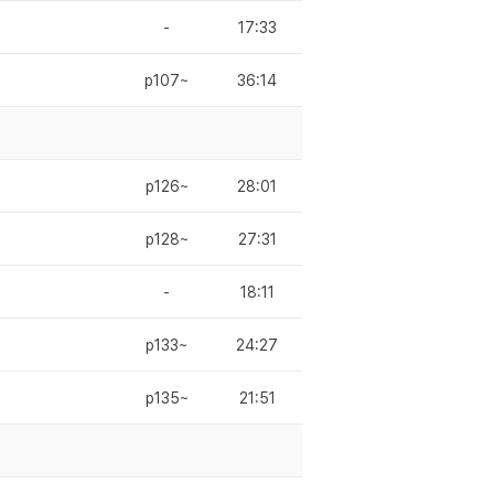
-
17:33
p107~
36:14
p126~
28:01
p128~
27:31
-
18:11
p133~
24:27
p135~
21:51