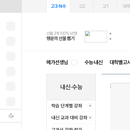
고3·N수
고2
고1
대
선물 3개 100% 당첨!
선물 100% 증정!
여름방학 스터디 캐시백
2027 러셀 단과
스마트러닝앱
메가패스
메가패스 수강생 무료혜택!
사회공헌 캠페인
행운의 선물 뽑기
메가스터디 X 올리브
메가런 썸머스쿨
강사 공개선발
설문 EVENT
3일 무료 체험권
메가클럽 멤버십
희망이룸 메가나눔
영
메가선생님
수능·내신
대학별고
내신·수능
학습 단계별 강좌
TOP
내신 교과 대비 강좌
교과서 강좌 찾기