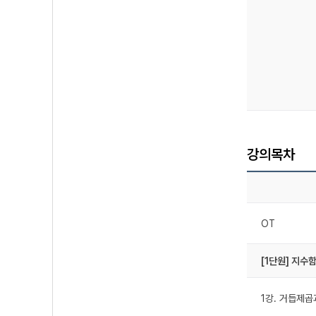
강의목차
OT
[1단원] 지수
1강. 거듭제곱