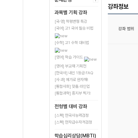
강좌정보
과목별 기획 강좌
[국·영] 학평변형 특강
[국어] 고1 국어 필승 비법
강좌 범위
[수학] 고1 수학 대비법
[영어] 학습 가이드
[영어] 부교재 기획전
[한국사] 내신 1등급 FAQ
[사·과] 메가로 완자해!
[통합사회] 맞춤 라인업
[통합과학] 종지부 찍기!
전형별 대비 강좌
[스펙] 한국사능력검정
[스펙] 한자급수자격검정
학습심리상담(MBTI)