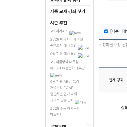
시중 교재 강좌 찾기
시즌 추천
고1 메가패스
[대수 미래
2028 메가 내비게이션
※ 강좌를 수강 신
중간고사 대비 특강
9월 학평 대비 특강
고1 여름방학 대특강
예비고1 여름방학 대특강
연계 강좌
6월 학평 After 특강
개념원리 ZONE
출판사별 인기 교재
교과서 맞춤 강좌
강
2028 수능 예시문항
학습관리
문제은행