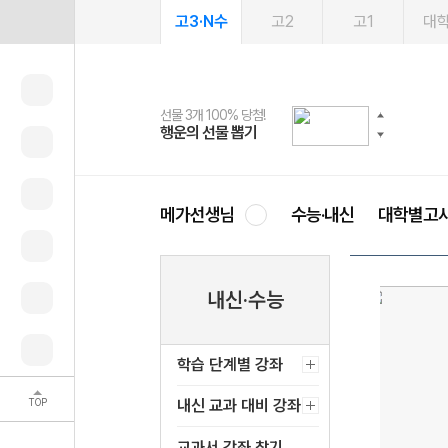
고3·N수
고2
고1
대
선물 3개 100% 당첨!
선물 100% 증정!
여름방학 스터디 캐시백
2027 러셀 단과
스마트러닝앱
메가패스
메가패스 수강생 무료혜택!
사회공헌 캠페인
행운의 선물 뽑기
메가스터디 X 올리브
메가런 썸머스쿨
강사 공개선발
설문 EVENT
3일 무료 체험권
메가클럽 멤버십
희망이룸 메가나눔
영
메가선생님
수능·내신
대학별고
내신·수능
학습 단계별 강좌
TOP
내신 교과 대비 강좌
교과서 강좌 찾기