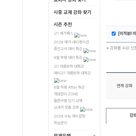
시중 교재 강좌 찾기
시즌 추천
고1 메가패스
[미적분l 
2028 메가 내비게이션
※ 강좌를 수강 신
중간고사 대비 특강
9월 학평 대비 특강
고1 여름방학 대특강
예비고1 여름방학 대특강
연계 강좌
6월 학평 After 특강
개념원리 ZONE
출판사별 인기 교재
교과서 맞춤 강좌
강
2028 수능 예시문항
학습관리
문제은행