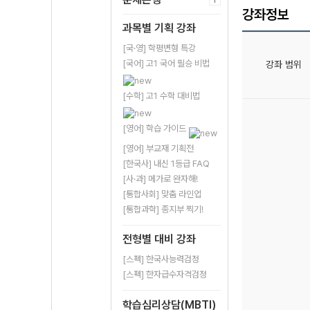
강좌정보
과목별 기획 강좌
[국·영] 학평변형 특강
[국어] 고1 국어 필승 비법
강좌 범위
[수학] 고1 수학 대비법
[영어] 학습 가이드
[영어] 부교재 기획전
[한국사] 내신 1등급 FAQ
[사·과] 메가로 완자해!
[통합사회] 맞춤 라인업
[통합과학] 종지부 찍기!
전형별 대비 강좌
[스펙] 한국사능력검정
[스펙] 한자급수자격검정
학습심리상담(MBTI)