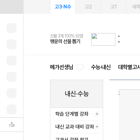
고3·N수
고2
고1
대
선물 3개 100% 당첨!
선물 100% 증정!
여름방학 스터디 캐시백
2027 러셀 단과
스마트러닝앱
메가패스
메가패스 수강생 무료혜택!
사회공헌 캠페인
행운의 선물 뽑기
메가스터디 X 올리브
메가런 썸머스쿨
강사 공개선발
설문 EVENT
3일 무료 체험권
메가클럽 멤버십
희망이룸 메가나눔
영
메가선생님
수능·내신
대학별고
내신·수능
학습 단계별 강좌
TOP
내신 교과 대비 강좌
교과서 강좌 찾기