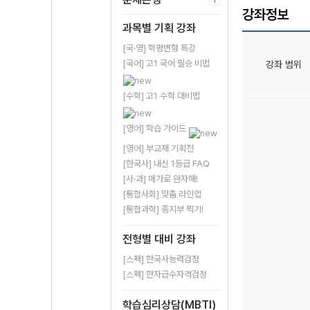
강좌정보
과목별 기획 강좌
[국·영] 학평변형 특강
[국어] 고1 국어 필승 비법
강좌 범위
[수학] 고1 수학 대비법
[영어] 학습 가이드
[영어] 부교재 기획전
[한국사] 내신 1등급 FAQ
[사·과] 메가로 완자해!
[통합사회] 맞춤 라인업
[통합과학] 종지부 찍기!
전형별 대비 강좌
[스펙] 한국사능력검정
[스펙] 한자급수자격검정
학습심리상담(MBTI)