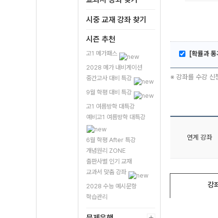
시중 교재 강좌 찾기
시즌 추천
고1 메가패스
[확률과 통
2028 메가 내비게이션
※ 강좌를 수강 신
중간고사 대비 특강
9월 학평 대비 특강
고1 여름방학 대특강
예비고1 여름방학 대특강
연계 강좌
6월 학평 After 특강
개념원리 ZONE
출판사별 인기 교재
교과서 맞춤 강좌
강
2028 수능 예시문항
학습관리
문제은행