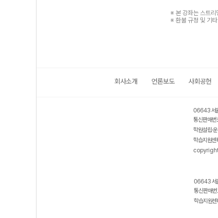
※ 본 강좌는 스트
※ 환불 규정 및 기
회사소개
언론보도
사회공헌
06643 서
통신판매번호
학원설립·운
학습지원센터
copyrigh
06643 서
통신판매번호
학습지원센터