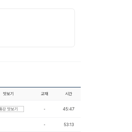
맛보기
교재
시간
통강 맛보기
-
45:47
-
53:13