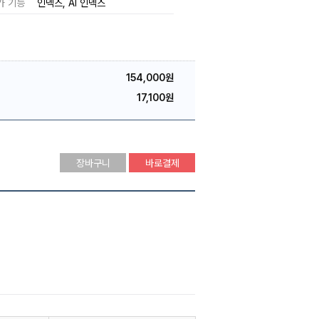
가 기능
인덱스
AI 인덱스
154,000원
17,100원
장바구니
바로결제