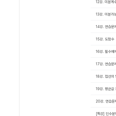
12강. 미분계
13강. 미분가
14강. 연습문제
15강. 도함수
16강. 필수예
17강. 연습문제
18강. 접선의
19강. 평균값
20강. 연습문
[특강] 인수