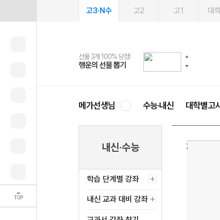
고3·N수
고2
고1
대
선물 3개 100% 당첨!
선물 100% 증정!
여름방학 스터디 캐시백
2027 러셀 단과
스마트러닝앱
메가패스
메가패스 수강생 무료혜택!
사회공헌 캠페인
행운의 선물 뽑기
메가스터디 X 올리브
메가런 썸머스쿨
강사 공개선발
설문 EVENT
3일 무료 체험권
메가클럽 멤버십
희망이룸 메가나눔
영
메가선생님
수능·내신
대학별고
내신·수능
학습 단계별 강좌
TOP
내신 교과 대비 강좌
교과서 강좌 찾기