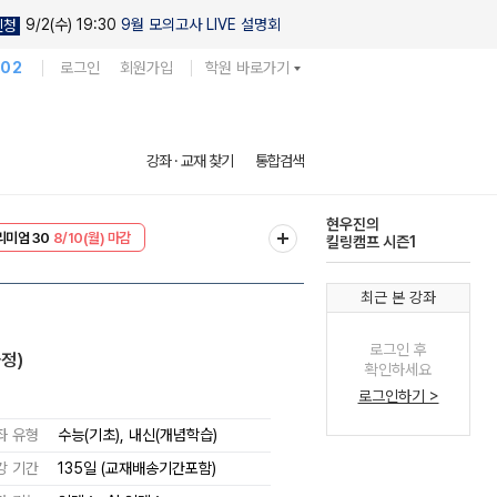
9/2(수) 19:30
9월 모의고사 LIVE 설명회
신청
102
로그인
회원가입
학원 바로가기
현우진의
강좌 · 교재 찾기
통합검색
킬링캠프 시즌1
리미엄 30
8/10(월) 마감
다채로운 난도
EVENT
8/10(월) 마감
실전 모의고사
최근 본 강좌
로그인 후
과정)
확인하세요
로그인하기 >
좌 유형
수능(기초), 내신(개념학습)
강 기간
135일 (교재배송기간포함)