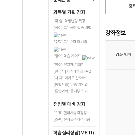
강
과목별 기획 강좌
[국·영] 학평변형 특강
[국어] 고1 국어 필승 비법
강좌정보
[수학] 고1 수학 대비법
강좌 범위
[영어] 학습 가이드
[영어] 부교재 기획전
[한국사] 내신 1등급 FAQ
[사·과] 메가로 완자해!
[통합사회] 맞춤 라인업
[통합과학] 종지부 찍기!
전형별 대비 강좌
[스펙] 한국사능력검정
[스펙] 한자급수자격검정
학습심리상담(MBTI)