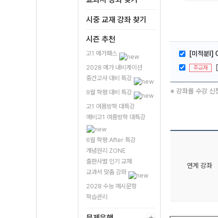
시중 교재 강좌 찾기
시즌 추천
고1 메가패스
[미적분l]
2028 메가 내비게이션
주교재
중간고사 대비 특강
※ 강좌를 수강 신
9월 학평 대비 특강
고1 여름방학 대특강
예비고1 여름방학 대특강
6월 학평 After 특강
개념원리 ZONE
출판사별 인기 교재
연계 강좌
교과서 맞춤 강좌
2028 수능 예시문항
학습관리
문제은행