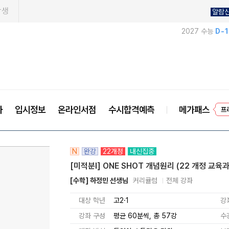
학생
알람
2027 수능
D-
프
사
입시정보
온라인서점
수시합격예측
메가패스
N
완강
22개정
내신집중
[미적분l] ONE SHOT 개념원리 (22 개정 교육
[수학] 하정민 선생님
커리큘럼
전체 강좌
대상 학년
고2·1
강
강좌 구성
평균 60분씩, 총 57강
수