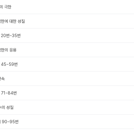
의 극한
극한에 대한 성질
 20번~35번
극한의 응용
 45~59번
연속
 71~84번
수의 성질
제 90~95번