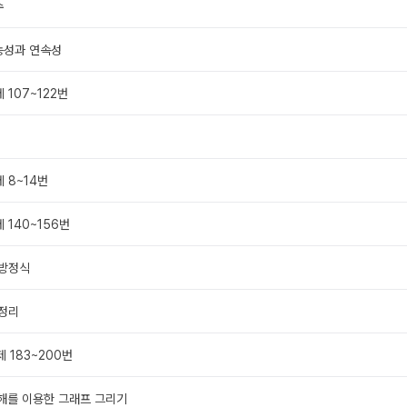
수
능성과 연속성
 107~122번
제 8~14번
 140~156번
 방정식
 정리
제 183~200번
분해를 이용한 그래프 그리기