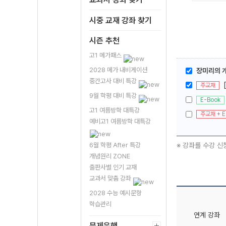
시중 교재 강좌 찾기
시즌 추천
고1 메가패스
2028 메가 내비게이션
장미리의 개념
중간고사 대비 특강
주교재
9월 학평 대비 특강
E-Book
고1 여름방학 대특강
주교재 + E
예비고1 여름방학 대특강
※ 강좌를 수강 신
6월 학평 After 특강
개념원리 ZONE
출판사별 인기 교재
교과서 맞춤 강좌
2028 수능 예시문항
학습관리
연계 강좌
문제은행