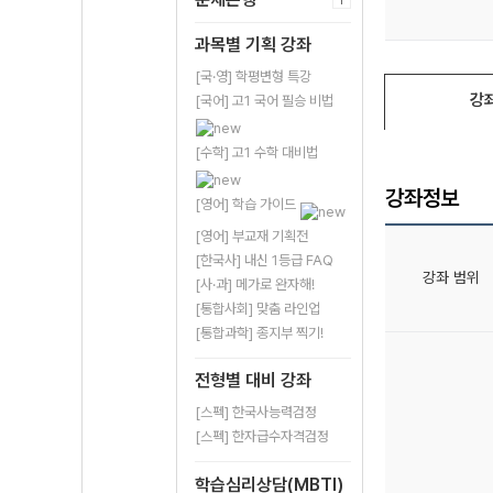
과목별 기획 강좌
[국·영] 학평변형 특강
강
[국어] 고1 국어 필승 비법
[수학] 고1 수학 대비법
강좌정보
[영어] 학습 가이드
[영어] 부교재 기획전
[한국사] 내신 1등급 FAQ
강좌 범위
[사·과] 메가로 완자해!
[통합사회] 맞춤 라인업
[통합과학] 종지부 찍기!
전형별 대비 강좌
[스펙] 한국사능력검정
[스펙] 한자급수자격검정
학습심리상담(MBTI)