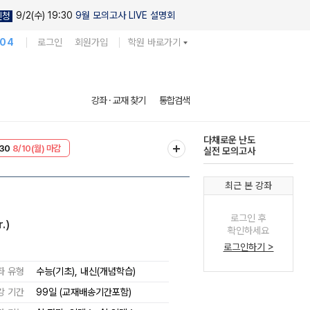
9/2(수) 19:30
9월 모의고사 LIVE 설명회
신청
104
로그인
회원가입
학원 바로가기
현우진의
강좌 · 교재 찾기
통합검색
킬링캠프 시즌1
30
8/10(월) 마감
다채로운 난도
T
8/10(월) 마감
실전 모의고사
최근 본 강좌
로그인 후
.)
확인하세요
로그인하기 >
좌 유형
수능(기초), 내신(개념학습)
강 기간
99일 (교재배송기간포함)