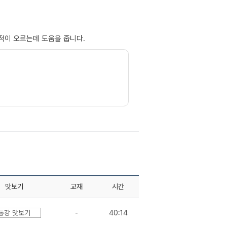
적이 오르는데 도움을 줍니다.
맛보기
교재
시간
통강 맛보기
-
40:14