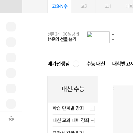
고3·N수
고2
고1
대
선물 3개 100% 당첨!
선물 100% 증정!
여름방학 스터디 캐시백
2027 러셀 단과
스마트러닝앱
메가패스
메가패스 수강생 무료혜택!
사회공헌 캠페인
행운의 선물 뽑기
메가스터디 X 올리브
메가런 썸머스쿨
강사 공개선발
설문 EVENT
3일 무료 체험권
메가클럽 멤버십
희망이룸 메가나눔
영
메가선생님
수능·내신
대학별고
내신·수능
학습 단계별 강좌
TOP
내신 교과 대비 강좌
교과서 강좌 찾기