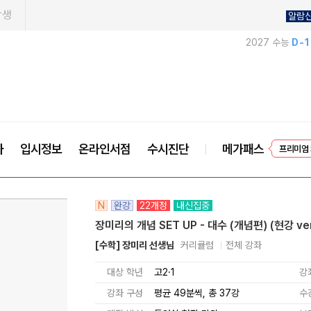
학생
알람
2027 수능
D-
프리미엄 
사
입시정보
온라인서점
수시진단
메가패스
EVEN
N
완강
22개정
내신집중
장미리의 개념 SET UP - 대수 (개념편) (현강 ver
[수학] 장미리 선생님
커리큘럼
전체 강좌
대상 학년
고2·1
강
강좌 구성
평균 49분씩, 총 37강
수