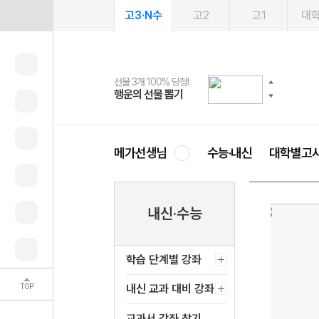
고3·N수
고2
고1
대
선물 3개 100% 당첨!
선물 100% 증정!
여름방학 스터디 캐시백
2027 러셀 단과
스마트러닝앱
메가패스
메가패스 수강생 무료혜택!
사회공헌 캠페인
행운의 선물 뽑기
메가스터디 X 올리브
메가런 썸머스쿨
강사 공개선발
설문 EVENT
3일 무료 체험권
메가클럽 멤버십
희망이룸 메가나눔
영
메가선생님
수능·내신
대학별고
내신·수능
학습 단계별 강좌
TOP
내신 교과 대비 강좌
교과서 강좌 찾기