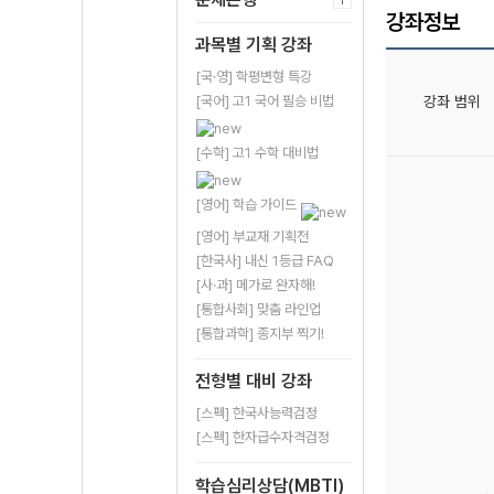
강좌정보
과목별 기획 강좌
[국·영] 학평변형 특강
강좌 범위
[국어] 고1 국어 필승 비법
[수학] 고1 수학 대비법
[영어] 학습 가이드
[영어] 부교재 기획전
[한국사] 내신 1등급 FAQ
[사·과] 메가로 완자해!
[통합사회] 맞춤 라인업
[통합과학] 종지부 찍기!
전형별 대비 강좌
[스펙] 한국사능력검정
[스펙] 한자급수자격검정
학습심리상담(MBTI)