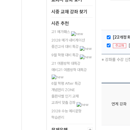
시중 교재 강좌 찾기
시즌 추천
고1 메가패스
[22개정 
2028 메가 내비게이션
주교재
중간고사 대비 특강
9월 학평 대비 특강
※ 강좌를 수강 신
고1 여름방학 대특강
예비고1 여름방학 대특강
6월 학평 After 특강
개념원리 ZONE
출판사별 인기 교재
교과서 맞춤 강좌
연계 강좌
2028 수능 예시문항
학습관리
문제은행