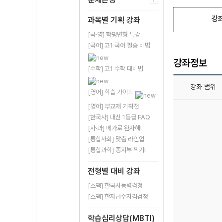
강
과목별 기획 강좌
[국·영] 학평변형 특강
[국어] 고1 국어 필승 비법
강좌정보
[수학] 고1 수학 대비법
강좌 범위
[영어] 학습 가이드
[영어] 부교재 기획전
[한국사] 내신 1등급 FAQ
[사·과] 메가로 완자해!
[통합사회] 맞춤 라인업
[통합과학] 종지부 찍기!
전형별 대비 강좌
[스펙] 한국사능력검정
[스펙] 한자급수자격검정
학습심리상담(MBTI)