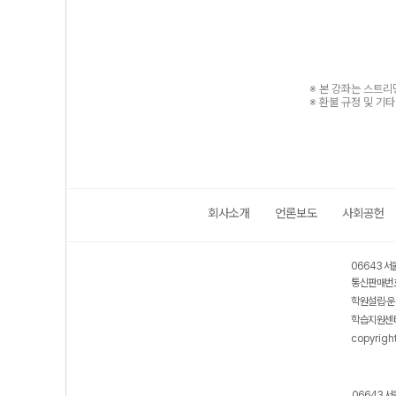
※ 본 강좌는 스트
※ 환불 규정 및 기
회사소개
언론보도
사회공헌
06643 서
통신판매번호
학원설립·운
학습지원센터
copyrigh
06643 서