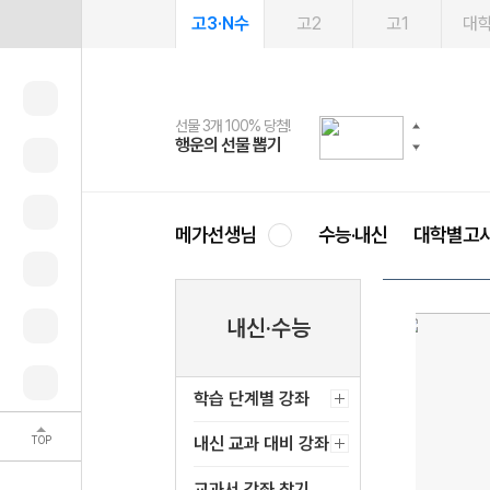
고3·N수
고2
고1
대
선물 3개 100% 당첨!
선물 100% 증정!
여름방학 스터디 캐시백
2027 러셀 단과
스마트러닝앱
메가패스
메가패스 수강생 무료혜택!
사회공헌 캠페인
행운의 선물 뽑기
메가스터디 X 올리브
메가런 썸머스쿨
강사 공개선발
설문 EVENT
3일 무료 체험권
메가클럽 멤버십
희망이룸 메가나눔
영
메가선생님
수능·내신
대학별고
내신·수능
학습 단계별 강좌
TOP
내신 교과 대비 강좌
교과서 강좌 찾기