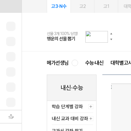
고3·N수
고2
고1
대
선물 3개 100% 당첨!
선물 100% 증정!
2027 러셀 단과
스마트러닝앱
메가패스
메가패스 수강생 무료혜택!
사회공헌 캠페인
행운의 선물 뽑기
메가스터디 X 올리브
강사 공개선발
설문 EVENT
3일 무료 체험권
메가클럽 멤버십
희망이룸 메가나눔
영
메가선생님
수능·내신
대학별고
내신·수능
학습 단계별 강좌
TOP
내신 교과 대비 강좌
교과서 강좌 찾기