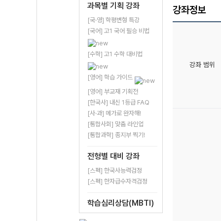
과목별 기획 강좌
강좌정보
[국·영] 학평변형 특강
[국어] 고1 국어 필승 비법
[수학] 고1 수학 대비법
강좌 범위
[영어] 학습 가이드
[영어] 부교재 기획전
[한국사] 내신 1등급 FAQ
[사·과] 메가로 완자해!
[통합사회] 맞춤 라인업
[통합과학] 종지부 찍기!
전형별 대비 강좌
[스펙] 한국사능력검정
[스펙] 한자급수자격검정
학습심리상담(MBTI)