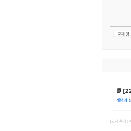
교재 맛
📗 [
개념과 
[교재 특징]