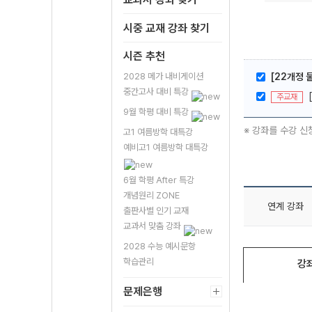
시중 교재 강좌 찾기
시즌 추천
2028 메가 내비게이션
[22개정 
중간고사 대비 특강
주교재
9월 학평 대비 특강
※ 강좌를 수강 신
고1 여름방학 대특강
예비고1 여름방학 대특강
6월 학평 After 특강
개념원리 ZONE
연계 강좌
출판사별 인기 교재
교과서 맞춤 강좌
2028 수능 예시문항
학습관리
강
문제은행