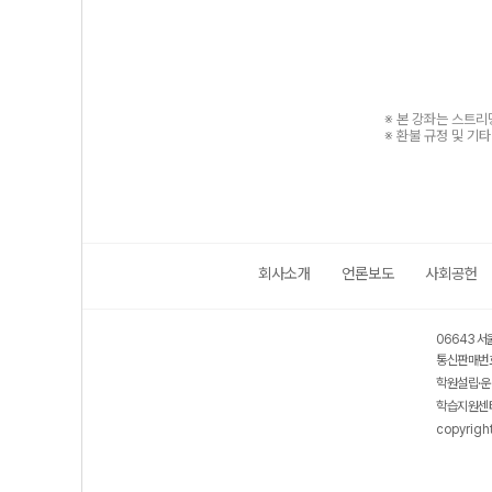
※ 본 강좌는 스트
※ 환불 규정 및 기
회사소개
언론보도
사회공헌
06643 서
통신판매번호
학원설립·운
학습지원센터
copyrigh