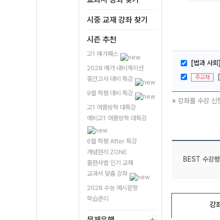
시중 교재 강좌 찾기
시즌 추천
고1 메가패스
[법과 사회
2028 메가 내비게이션
주교재
중간고사 대비 특강
9월 학평 대비 특강
※ 강좌를 수강 신
고1 여름방학 대특강
예비고1 여름방학 대특강
6월 학평 After 특강
개념원리 ZONE
BEST 수강평
출판사별 인기 교재
교과서 맞춤 강좌
2028 수능 예시문항
학습관리
강
문제은행