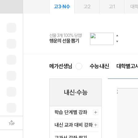
고3·N수
고2
고1
대
선물 3개 100% 당첨!
선물 100% 증정!
여름방학 스터디 캐시백
2027 러셀 단과
스마트러닝앱
메가패스
메가패스 수강생 무료혜택!
사회공헌 캠페인
행운의 선물 뽑기
메가스터디 X 올리브
메가런 썸머스쿨
강사 공개선발
설문 EVENT
3일 무료 체험권
메가클럽 멤버십
희망이룸 메가나눔
영
메가선생님
수능·내신
대학별고
내신·수능
학습 단계별 강좌
TOP
내신 교과 대비 강좌
교과서 강좌 찾기