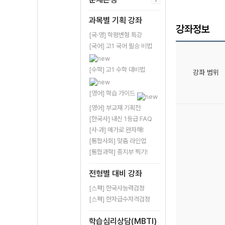
과목별 기획 강좌
강좌정보
[국·영] 학평변형 특강
[국어] 고1 국어 필승 비법
[수학] 고1 수학 대비법
강좌 범위
[영어] 학습 가이드
[영어] 부교재 기획전
[한국사] 내신 1등급 FAQ
[사·과] 메가로 완자해!
[통합사회] 맞춤 라인업
[통합과학] 종지부 찍기!
전형별 대비 강좌
[스펙] 한국사능력검정
[스펙] 한자급수자격검정
학습심리상담(MBTI)