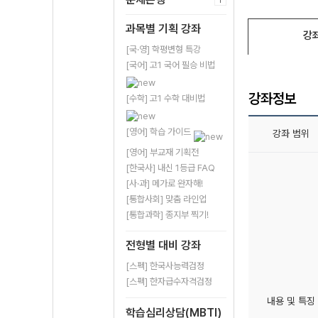
과목별 기획 강좌
강
[국·영] 학평변형 특강
[국어] 고1 국어 필승 비법
강좌정보
[수학] 고1 수학 대비법
[영어] 학습 가이드
강좌 범위
[영어] 부교재 기획전
[한국사] 내신 1등급 FAQ
[사·과] 메가로 완자해!
[통합사회] 맞춤 라인업
[통합과학] 종지부 찍기!
전형별 대비 강좌
[스펙] 한국사능력검정
[스펙] 한자급수자격검정
내용 및 특징
학습심리상담(MBTI)