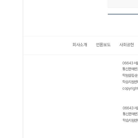
회사소개
언론보도
사회공헌
06643 서
통신판매번호
학원설립·운
학습지원센터
copyrigh
06643 서
통신판매번호
학습지원센터