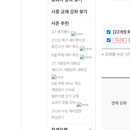
시중 교재 강좌 찾기
시즌 추천
고1 메가패스
[22개정 
2028 메가 내비게이션
주교재
중간고사 대비 특강
※ 강좌를 수강 신
9월 학평 대비 특강
고1 여름방학 대특강
예비고1 여름방학 대특강
6월 학평 After 특강
개념원리 ZONE
출판사별 인기 교재
교과서 맞춤 강좌
연계 강좌
2028 수능 예시문항
학습관리
문제은행