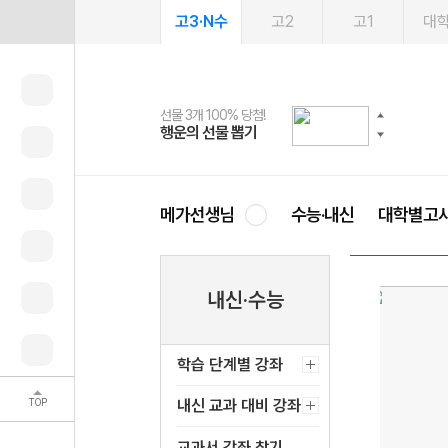
고3·N수
고2
고1
대
선물 3개 100% 당첨!
선물 100% 증정!
여름방학 스터디 캐시백
2027 러셀 단과
스마트러닝앱
메가패스
메가패스 수강생 무료혜택!
사회공헌 캠페인
행운의 선물 뽑기
메가스터디 X 올리브
메가런 썸머스쿨
강사 공개선발
설문 EVENT
3일 무료 체험권
메가클럽 멤버십
희망이룸 메가나눔
영
메가선생님
수능·내신
대학별고
내신·수능
학습 단계별 강좌
TOP
내신 교과 대비 강좌
교과서 강좌 찾기