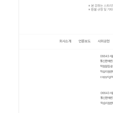
※ 본 강좌는 스트
※ 환불 규정 및 기
회사소개
언론보도
사회공헌
06643 서
통신판매번호
학원설립·운
학습지원센터
copyrigh
06643 서
통신판매번호
학습지원센터