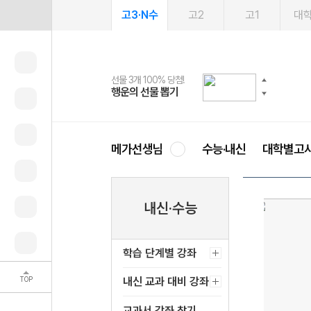
고3·N수
고2
고1
대
선물 3개 100% 당첨!
선물 100% 증정!
여름방학 스터디 캐시백
2027 러셀 단과
스마트러닝앱
메가패스
메가패스 수강생 무료혜택!
사회공헌 캠페인
행운의 선물 뽑기
메가스터디 X 올리브
메가런 썸머스쿨
강사 공개선발
설문 EVENT
3일 무료 체험권
메가클럽 멤버십
희망이룸 메가나눔
영
메가선생님
수능·내신
대학별고
내신·수능
학습 단계별 강좌
TOP
내신 교과 대비 강좌
교과서 강좌 찾기