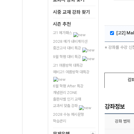
시중 교재 강좌 찾기
시즌 추천
고1 메가패스
[고2] Ma
2028 메가 내비게이션
※ 강좌를 수강 신
중간고사 대비 특강
9월 학평 대비 특강
고1 여름방학 대특강
예비고1 여름방학 대특강
강
6월 학평 After 특강
개념원리 ZONE
출판사별 인기 교재
강좌정보
교과서 맞춤 강좌
2028 수능 예시문항
학습관리
강좌 범위
문제은행