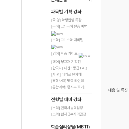
과목별 기획 강좌
[국·영] 학평변형 특강
[국어] 고1 국어 필승 비법
[수학] 고1 수학 대비법
[영어] 학습 가이드
[영어] 부교재 기획전
[한국사] 내신 1등급 FAQ
[사·과] 메가로 완자해!
[통합사회] 맞춤 라인업
[통합과학] 종지부 찍기!
내용 및 특징
전형별 대비 강좌
[스펙] 한국사능력검정
[스펙] 한자급수자격검정
학습심리상담(MBTI)