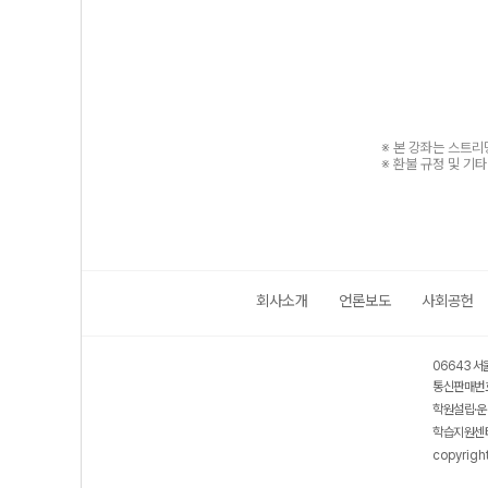
※ 본 강좌는 스트
※ 환불 규정 및 기
회사소개
언론보도
사회공헌
06643 서
통신판매번호
학원설립·운
학습지원센터
copyrigh