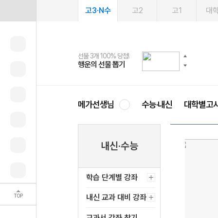
고3·N수
고2
고1
대
선물 3개 100% 당첨!
선물 100% 증정!
여름방학 스터디 캐시백
2027 러셀 단과
스마트러닝앱
메가패스
메가패스 수강생 무료혜택!
사회공헌 캠페인
행운의 선물 뽑기
메가스터디 X 올리브
메가런 썸머스쿨
강사 공개선발
설문 EVENT
3일 무료 체험권
메가클럽 멤버십
희망이룸 메가나눔
영
메가선생님
수능·내신
대학별고
내신·수능
학습 단계별 강좌
TOP
내신 교과 대비 강좌
교과서 강좌 찾기