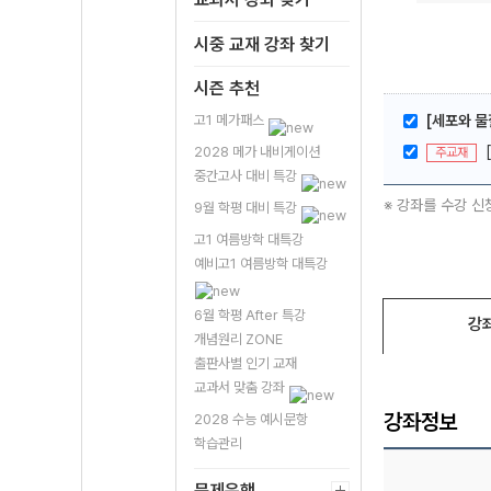
시중 교재 강좌 찾기
시즌 추천
고1 메가패스
[세포와 
2028 메가 내비게이션
주교재
중간고사 대비 특강
※ 강좌를 수강 신
9월 학평 대비 특강
고1 여름방학 대특강
예비고1 여름방학 대특강
6월 학평 After 특강
강
개념원리 ZONE
출판사별 인기 교재
교과서 맞춤 강좌
강좌정보
2028 수능 예시문항
학습관리
문제은행