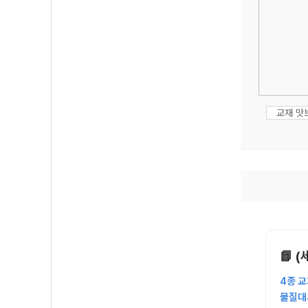
교재 맛
📘 
4종 
물질대