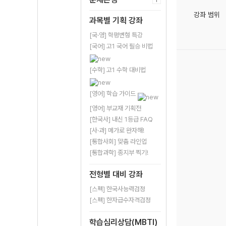
강좌 범위
과목별 기획 강좌
[국·영] 학평변형 특강
[국어] 고1 국어 필승 비법
[수학] 고1 수학 대비법
[영어] 학습 가이드
[영어] 부교재 기획전
[한국사] 내신 1등급 FAQ
[사·과] 메가로 완자해!
[통합사회] 맞춤 라인업
[통합과학] 종지부 찍기!
전형별 대비 강좌
[스펙] 한국사능력검정
[스펙] 한자급수자격검정
학습심리상담(MBTI)