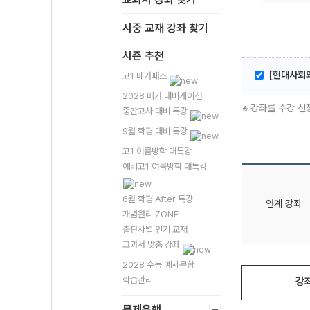
시중 교재 강좌 찾기
시즌 추천
[현대사회와
고1 메가패스
2028 메가 내비게이션
※ 강좌를 수강 신
중간고사 대비 특강
9월 학평 대비 특강
고1 여름방학 대특강
예비고1 여름방학 대특강
6월 학평 After 특강
연계 강좌
개념원리 ZONE
출판사별 인기 교재
교과서 맞춤 강좌
2028 수능 예시문항
학습관리
강
문제은행