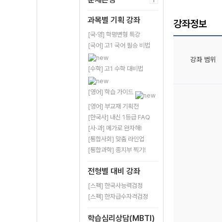
과목별 기획 강좌
강좌정보
[국·영] 학평변형 특강
[국어] 고1 국어 필승 비법
강좌 범위
[수학] 고1 수학 대비법
[영어] 학습 가이드
[영어] 부교재 기획전
[한국사] 내신 1등급 FAQ
[사·과] 메가로 완자해!
[통합사회] 맞춤 라인업
[통합과학] 종지부 찍기!
전형별 대비 강좌
[스펙] 한국사능력검정
[스펙] 한자급수자격검정
학습심리상담(MBTI)