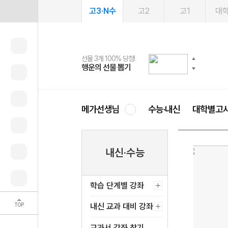
고3·N수
고2
고1
대
선물 3개 100% 당첨!
선물 100% 증정!
여름방학 스터디 캐시백
2027 러셀 단과
스마트러닝앱
메가패스
메가패스 수강생 무료혜택!
사회공헌 캠페인
행운의 선물 뽑기
메가스터디 X 올리브
메가런 썸머스쿨
강사 공개선발
설문 EVENT
3일 무료 체험권
메가클럽 멤버십
희망이룸 메가나눔
영
메가선생님
수능·내신
대학별고
내신·수능
학습 단계별 강좌
TOP
내신 교과 대비 강좌
교과서 강좌 찾기