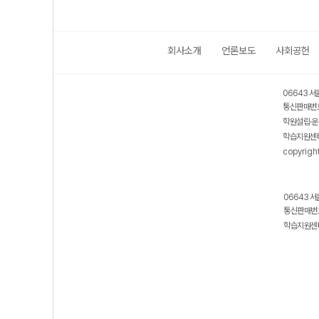
회사소개
언론보도
사회공헌
06643 서
통신판매번호
학원설립·운
학습지원센터
copyrigh
06643 서
통신판매번호
학습지원센터