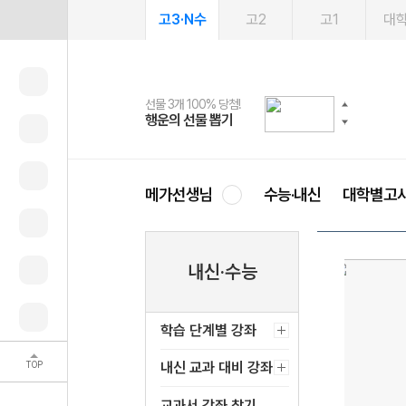
고3·N수
고2
고1
대
선물 3개 100% 당첨!
선물 100% 증정!
여름방학 스터디 캐시백
2027 러셀 단과
스마트러닝앱
메가패스
메가패스 수강생 무료혜택!
사회공헌 캠페인
행운의 선물 뽑기
메가스터디 X 올리브
메가런 썸머스쿨
강사 공개선발
설문 EVENT
3일 무료 체험권
메가클럽 멤버십
희망이룸 메가나눔
영
메가선생님
수능·내신
대학별고
내신·수능
학습 단계별 강좌
TOP
내신 교과 대비 강좌
교과서 강좌 찾기