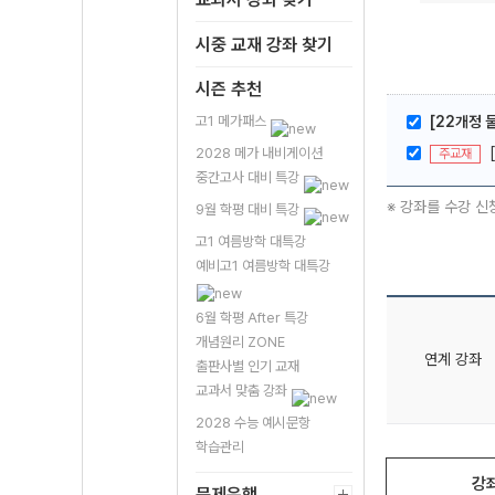
시중 교재 강좌 찾기
시즌 추천
고1 메가패스
[22개정 물
2028 메가 내비게이션
주교재
중간고사 대비 특강
※ 강좌를 수강 신
9월 학평 대비 특강
고1 여름방학 대특강
예비고1 여름방학 대특강
6월 학평 After 특강
개념원리 ZONE
연계 강좌
출판사별 인기 교재
교과서 맞춤 강좌
2028 수능 예시문항
학습관리
강
문제은행