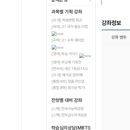
과목별 기획 강좌
[국·영] 학평변형 특강
강좌정보
[국어] 고1 국어 필승 비법
강좌 범위
[수학] 고1 수학 대비법
[영어] 학습 가이드
[영어] 부교재 기획전
[한국사] 내신 1등급 FAQ
[사·과] 메가로 완자해!
[통합사회] 맞춤 라인업
[통합과학] 종지부 찍기!
전형별 대비 강좌
[스펙] 한국사능력검정
[스펙] 한자급수자격검정
학습심리상담(MBTI)