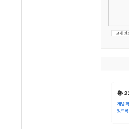
교재 맛
📚 
개념 확
있도록