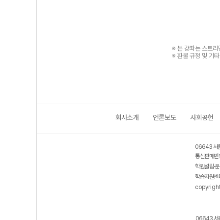
※ 본 강좌는 스트
※ 환불 규정 및 기
회사소개
언론보도
사회공헌
06643 서
통신판매번호
학원설립·운
학습지원센터
copyrigh
06643 서