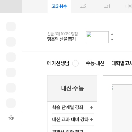
고3·N수
고2
고1
대
선물 3개 100% 당첨!
선물 100% 증정!
여름방학 스터디 캐시백
2027 러셀 단과
스마트러닝앱
메가패스
메가패스 수강생 무료혜택!
사회공헌 캠페인
행운의 선물 뽑기
메가스터디 X 올리브
메가런 썸머스쿨
강사 공개선발
설문 EVENT
3일 무료 체험권
메가클럽 멤버십
희망이룸 메가나눔
영
메가선생님
수능·내신
대학별고
내신·수능
학습 단계별 강좌
TOP
내신 교과 대비 강좌
교과서 강좌 찾기