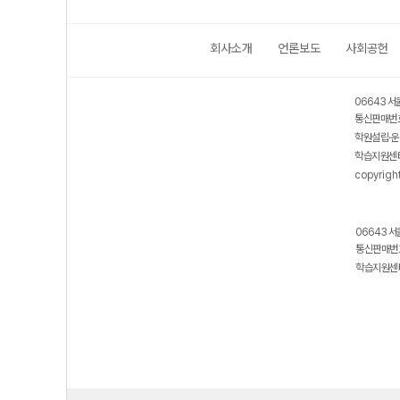
회사소개
언론보도
사회공헌
06643 서
통신판매번호
학원설립·운
학습지원센터
copyrigh
06643 서
통신판매번호
학습지원센터