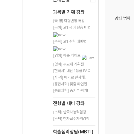
과목별 기획 강좌
강좌 범위
[국·영] 학평변형 특강
[국어] 고1 국어 필승 비법
[수학] 고1 수학 대비법
[영어] 학습 가이드
[영어] 부교재 기획전
[한국사] 내신 1등급 FAQ
[사·과] 메가로 완자해!
[통합사회] 맞춤 라인업
[통합과학] 종지부 찍기!
전형별 대비 강좌
[스펙] 한국사능력검정
[스펙] 한자급수자격검정
학습심리상담(MBTI)