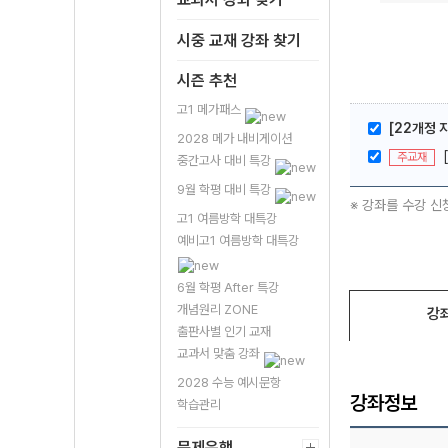
시중 교재 강좌 찾기
시즌 추천
고1 메가패스
[22개정 
2028 메가 내비게이션
주교재
중간고사 대비 특강
9월 학평 대비 특강
※ 강좌를 수강 신
고1 여름방학 대특강
예비고1 여름방학 대특강
6월 학평 After 특강
개념원리 ZONE
강
출판사별 인기 교재
교과서 맞춤 강좌
2028 수능 예시문항
강좌정보
학습관리
문제은행