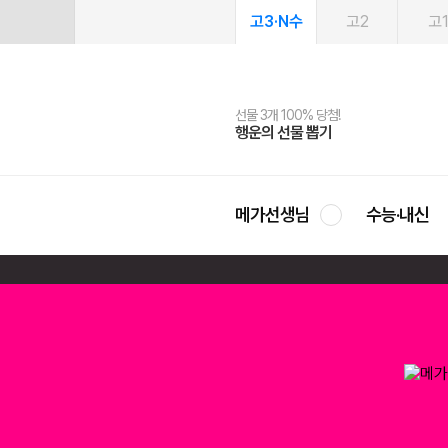
고3·N수
고2
고
선물 3개 100% 당첨!
선물 100% 증정!
여름방학 스터디 캐시백
2027 러셀 단과
스마트러닝앱
메가패스
메가패스 수강생 무료혜택!
사회공헌 캠페인
행운의 선물 뽑기
메가스터디 X 올리브
메가런 썸머스쿨
강사 공개선발
설문 EVENT
3일 무료 체험권
메가클럽 멤버십
희망이룸 메가나눔
영
메가선생님
수능·내신