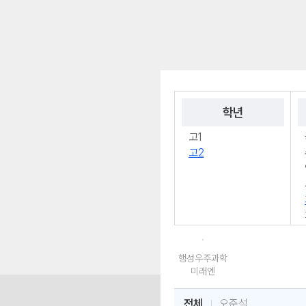
학년
고1
고2
행성우주과학
미래엔
전체
오준석