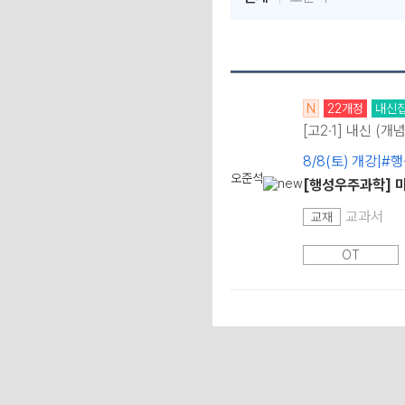
N
22개정
내신
[고2·1] 내신 (개
8/8(토) 개강
오준석
[행성우주과학] 
교과서
교재
OT