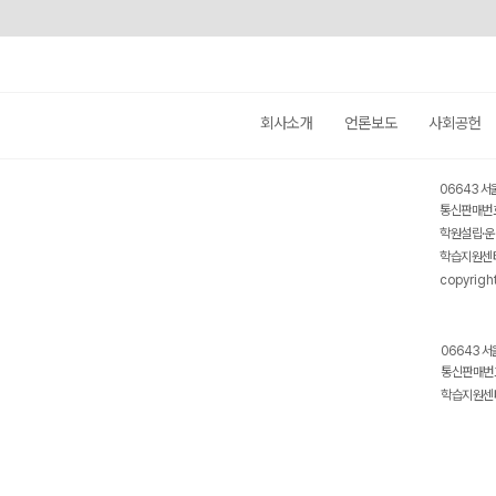
회사소개
언론보도
사회공헌
06643 서
통신판매번호
학원설립·운
학습지원센터
copyrigh
06643 서
통신판매번호
학습지원센터