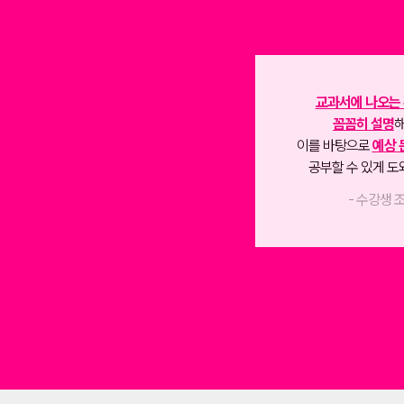
시험에 나
시험 나올만한 부분 집어서
이미 알고는 있
자세히 설명
해 주시고
있는 부분
문장마다 해석도 꼼꼼히 해주셔서
내신에 나
내용이랑 문법 동시에 커버가 됐어요!
정말 잘 짚어
- 수강생 김*진 -
- 수