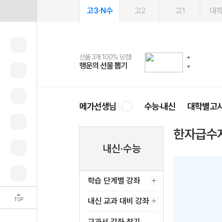
고3·N수
고2
고1
대
선물 3개 100% 당첨!
선물 100% 증정!
여름방학 스터디 캐시백
2027 러셀 단과
스마트러닝앱
메가패스
메가패스 수강생 무료혜택!
사회공헌 캠페인
행운의 선물 뽑기
메가스터디 X 올리브
메가런 썸머스쿨
강사 공개선발
설문 EVENT
3일 무료 체험권
메가클럽 멤버십
희망이룸 메가나눔
영
메가선생님
수능·내신
대학별고
한자급수
내신·수능
학습 단계별 강좌
TOP
내신 교과 대비 강좌
교과서 강좌 찾기