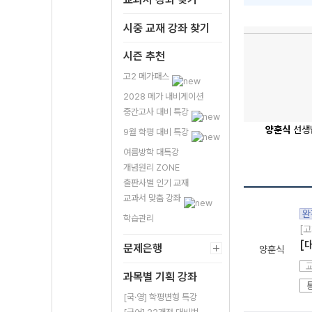
시중 교재 강좌 찾기
시즌 추천
고2 메가패스
2028 메가 내비게이션
중간고사 대비 특강
양훈식
선생
9월 학평 대비 특강
여름방학 대특강
개념원리 ZONE
출판사별 인기 교재
교과서 맞춤 강좌
완
학습관리
[고
[
문제은행
양훈식
과목별 기획 강좌
[국·영] 학평변형 특강