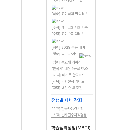
[국어] 22개정 대비법
[국어] 고2 국어 필승 비법
[수학] 예비고3 기초 학습
[수학] 고2 수학 대비법
[영어] 2028 수능 대비
[영어] 학습 가이드
[영어] 부교재 기획전
[한국사] 내신 1등급 FAQ
[사·과] 메가로 완자해!
[사탐] 일반선택 가이드
[과학] 내신 실력 충전
전형별 대비 강좌
[스펙] 한국사능력검정
[스펙] 한자급수자격검정
학습심리상담(MBTI)