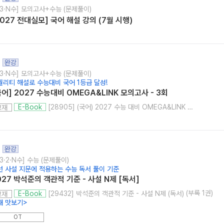
고3·N수] 모의고사+수능 (문제풀이)
2027 전대실모] 국어 해설 강의 (7월 시행)
완강
고3·N수] 모의고사+수능 (문제풀이)
퀄리티 해설로 수능대비 국어 1등급 달성!
국어] 2027 수능대비 OMEGA&LINK 모의고사 - 3회
[28905] (국어) 2027 수능 대비 OMEGA&LINK 모의고사 3회
E-Book
교재
완강
3·2·N수] 수능 (문제풀이)
선 사설 지문에 적용하는 수능 독서 풀이 기준
027 박석준의 객관적 기준 - 사설 N제 [독서]
(부록 1권)
[29432] 박석준의 객관적 기준 - 사설 N제 (독서)
E-Book
교재
재 맛보기
>
OT