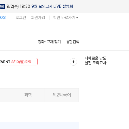
9/2(수) 19:30
9월 모의고사 LIVE 설명회
신청
103
로그인
회원가입
학원 바로가기
현우진의
강좌 · 교재 찾기
통합검색
킬링캠프 시즌1
리미엄 30
8/10(월) 마감
다채로운 난도
EVENT
8/10(월) 마감
실전 모의고사
과학
제2외국어