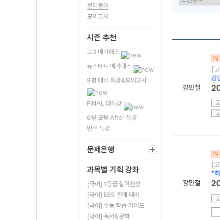
문제풀이
모의고사
시즌 추천
고3 메가패스
N
뉴스타트 메가패스
[
강
9평 대비 특강&모의고사
강민철
2
FINAL 대특강
6월 모평 After 특강
반수 특강
문제은행
N
[고
과목별 기획 강좌
*
강민철
2
[국어] 1등급 실력완성
[국어] EBS 연계 대비
[국어] 수능 학습 가이드
[국어] 독서&문학