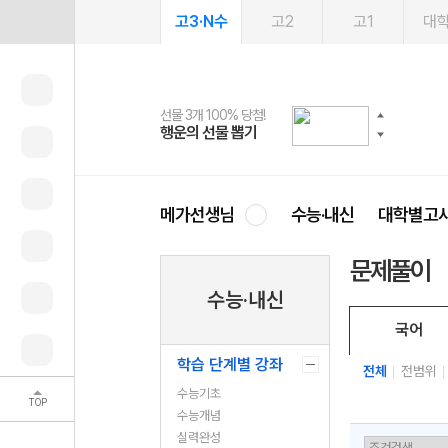
고3·N수
고2
고1
대
선물 3개 100% 당첨!
선물 100% 증정!
여름방학 스터디 캐시백
2027 러셀 단과
스마트러닝앱
메가패스
메가패스 수강생 무료혜택!
사회공헌 캠페인
행운의 선물 뽑기
메가스터디 X 올리브
메가런 썸머스쿨
강사 공개선발
설문 EVENT
3일 무료 체험권
메가클럽 멤버십
희망이룸 메가나눔
영
메가선생님
수능·내신
대학별고
문제풀이
수능·내신
국어
학습 단계별 강좌
전체
전범위
수능기초
TOP
수능개념
실력완성