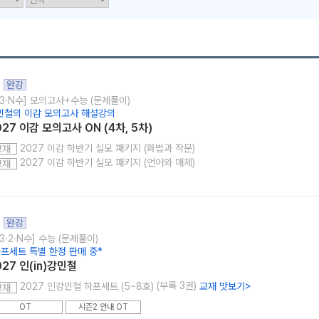
완강
고3·N수] 모의고사+수능 (문제풀이)
메가스터디
민철의 이감 모의고사 해설강의
027 이감 모의고사 ON (4차, 5차)
2027 이감 하반기 실모 패키지 (화법과 작문)
교재
2027 이감 하반기 실모 패키지 (언어와 매체)
교재
완강
3·2·N수] 수능 (문제풀이)
하프세트 특별 한정 판매 중*
027 인(in)강민철
(부록 3권)
2027 인강민철 하프세트 (5~8호)
교재 맛보기
>
교재
OT
시즌2 안내 OT