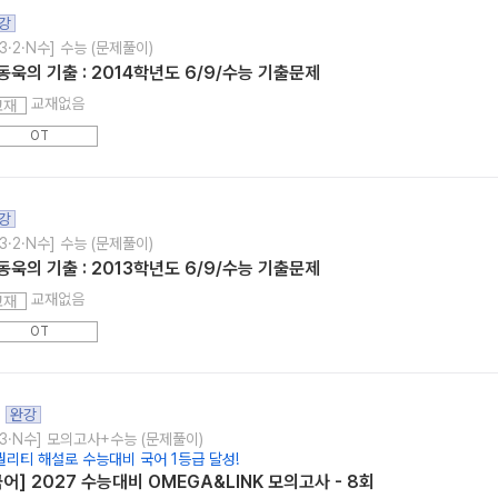
강
3·2·N수] 수능 (문제풀이)
동욱의 기출 : 2014학년도 6/9/수능 기출문제
교재없음
교재
OT
강
3·2·N수] 수능 (문제풀이)
동욱의 기출 : 2013학년도 6/9/수능 기출문제
교재없음
교재
OT
완강
고3·N수] 모의고사+수능 (문제풀이)
퀄리티 해설로 수능대비 국어 1등급 달성!
국어] 2027 수능대비 OMEGA&LINK 모의고사 - 8회