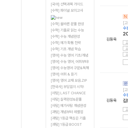
[국어] 선택과목 가이드
[수학] 파이널 모의고사
N
[고
[수학] 올바른 문풀 완성
수
[수학] 기출로 읽는 수능
2
[수학] 수능 개념완성
김동욱
[수학] 메가 확통 전략
[수학] 기초 개념 학습
[영어] 수능 영어 기초/개념
[영어] 수능 영어, 어휘부터!
[영어] 수능영어 구문&독해
[영어] 어휘 & 듣기
[영어] 영어 교재 모음.ZIP
완
[한국사] 부담없이 시작!
[고
[사탐] LAST CHANCE
수
[사탐] 실력완성&문풀
김동욱
김
[사탐] 메가사탐 개념완성
[과탐] 개념부터 레벨업
[과탐] 1등급 핵심은 기출
[과탐] 1등급 BOOST