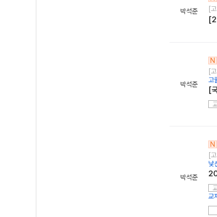
[
박석준
[
N
[
고
박석준
[
N
[고
낯
2
박석준
교