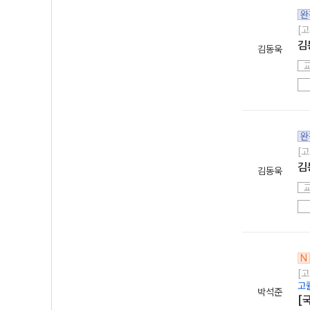
완
[고
김
김동욱
완
[고
김
김동욱
N
[
고
박석준
[