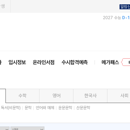
학생
알람
2027 수능
D-
프
사
입시정보
온라인서점
수시합격예측
메가패스
수학
영어
한국사
사회
독서(비문학)
문학
언어와 매체
운문문학
산문문학