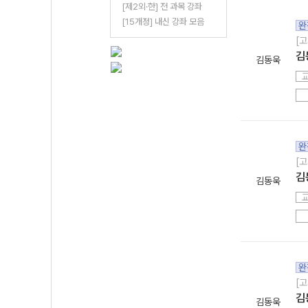
[제2외·한] 전 과목 강좌
[15개정] 내신 강좌 모음
완
[고
김
김동욱
완
[고
김
김동욱
완
[고
김
김동욱