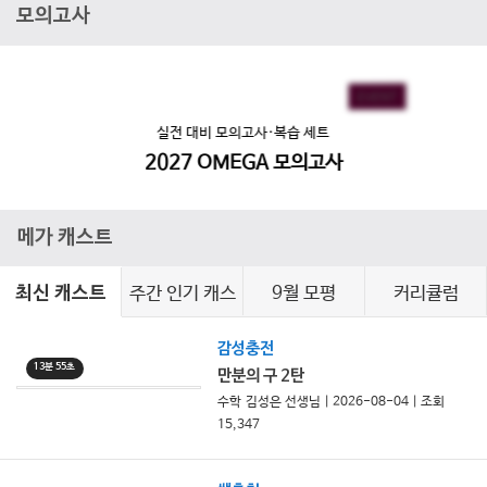
모의고사
EVENT
EVENT
실전 대비 모의고사·복습 세트
2027 OMEGA 모의고사
메가 캐스트
주간 인기 캐스
9월 모평
커리큘럼
최신 캐스트
트
감성충전
13분 55초
만분의 구 2탄
수학 김성은 선생님 | 2026-08-04 | 조회
15,347