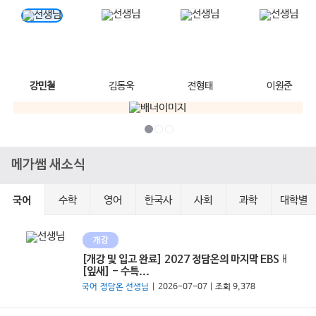
강민철
김동욱
전형태
이원준
메가쌤 새소식
수학
영어
한국사
사회
과학
대학별
국어
개강
[개강 및 입고 완료] 2027 정담온의 마지막 EBSㅐ
[잎새] - 수특...
국어 정담온 선생님
| 2026-07-07 | 조회 9,378