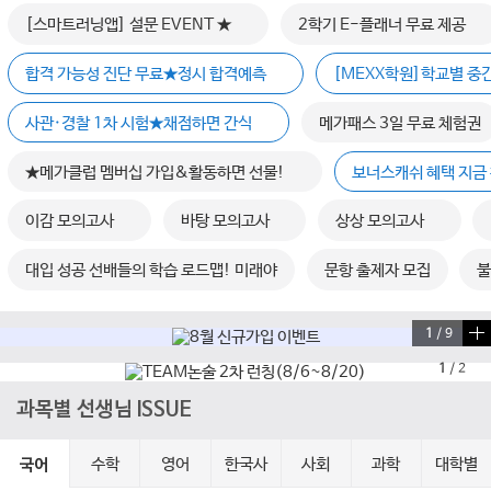
[스마트러닝앱] 설문 EVENT ★
2학기 E-플래너 무료 제공
합격 가능성 진단 무료★정시 합격예측
[MEXX학원]학교별 중
사관·경찰 1차 시험★채점하면 간식
메가패스 3일 무료 체험권
★메가클럽 멤버십 가입&활동하면 선물!
보너스캐쉬 혜택 지금 
이감 모의고사
바탕 모의고사
상상 모의고사
대입 성공 선배들의 학습 로드맵! 미래야
문항 출제자 모집
불
1
/
9
1
/
2
과목별 선생님 ISSUE
수학
영어
한국사
사회
과학
대학별
국어