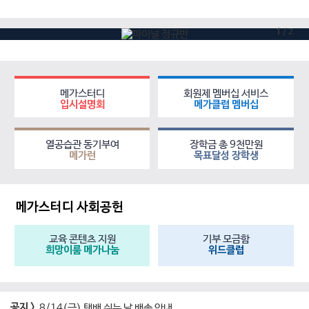
1
/
2
메가스터디
회원제 멤버십 서비스
입시설명회
메가클럽 멤버십
열공습관 동기부여
장학금 총 9천만원
메가런
목표달성 장학생
메가스터디 사회공헌
교육 콘텐츠 지원
기부 모금함
희망이룸 메가나눔
위드클럽
공지 >
8/14(금) 택배 쉬는 날 배송 안내