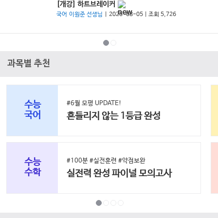
[개강] 하트브레이커
국어 이원준 선생님
| 2026-08-05 | 조회 5,726
과목별 추천
수능
#6월 모평 UPDATE!
국어
흔들리지 않는 1등급 완성
수능
#100분 #실전훈련 #약점보완
수학
실전력 완성 파이널 모의고사