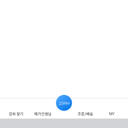
고3·N수
강좌 찾기
메가선생님
주문/배송
MY