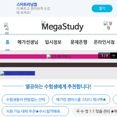
스마트러닝앱
열기
더 빠르고 편리하게 수강
해 보세요!
홈
메가선생님
입시정보
문제은행
온라인서점
1
/
9
열공하는 수험생에게 추천합니다!
수험생들의 변함없는 선택
메가런 썸머스쿨 스터디 캐시백★
지원 가능 대학 추천★수시 합격예측
국∙수∙영 1:1 맞춤 관리 ★