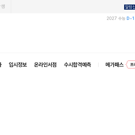
학생
알람
2027 수능
D-
사
입시정보
온라인서점
수시합격예측
메가패스
프