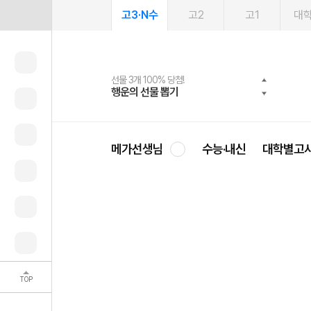
고3·N수
고2
고1
대
선물 3개 100% 당첨!
선물 100% 증정!
여름방학 스터디 캐시백
2027 러셀 단과
스마트러닝앱
메가패스
메가패스 수강생 무료혜택!
사회공헌 캠페인
행운의 선물 뽑기
메가스터디 X 올리브
메가런 썸머스쿨
강사 공개선발
설문 EVENT
3일 무료 체험권
메가클럽 멤버십
희망이룸 메가나눔
영
메가선생님
수능·내신
대학별고
TOP