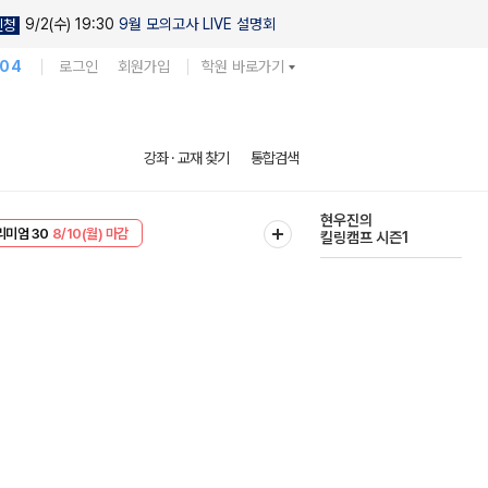
9/2(수) 19:30
9월 모의고사 LIVE 설명회
신청
104
로그인
회원가입
학원 바로가기
다채로운 난도
강좌 · 교재 찾기
통합검색
실전 모의고사
EVENT
8/10(월) 마감
현우진의
리미엄 30
8/10(월) 마감
킬링캠프 시즌1