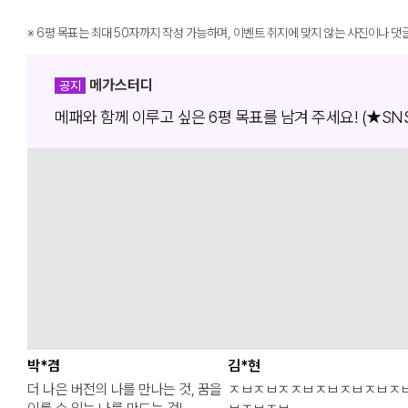
※
6평 목표는 최대 50자까지 작성 가능하며, 이벤트 취지에 맞지 않는 사진이나 댓
메가스터디
공지
메패와 함께 이루고 싶은 6평 목표를 남겨 주세요! (★SNS 
박*겸
김*현
더 나은 버전의 나를 만나는 것, 꿈을
ㅈㅂㅈㅂㅈㅈㅂㅈㅂㅈㅂㅈㅂㅈ