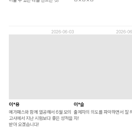
이룰 수 있는 나를 만드는 것!
ㅂㅈㅂㅈㅂ
2026-06-03
2026-06
이*용
이*슬
메가패스와 함께 열공해서 6월 모의
출제자의 의도를 파악하면서 잘 
고사에서 지난 시험보다 좋은 성적을
자!
받아 오겠습니다!