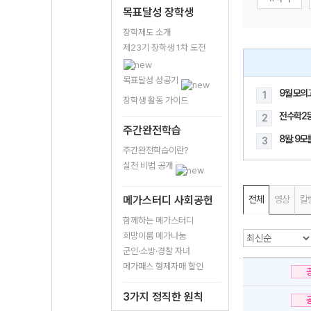
목표달성 장학생
장학제도 소개
제23기 장학생 1차 도전
목표달성 성공기
9월 모의
1
장학생 활동 가이드
전수학2
2
주간완전학습
8월: 9
3
주간완전학습이란?
실천 비법 공개
메가스터디 사회공헌
전체
영상
칼
함께하는 메가스터디
희망이룸 메가나눔
군인·소방·경찰 자녀
메가패스 형제자매 할인
3가지 정직한 원칙