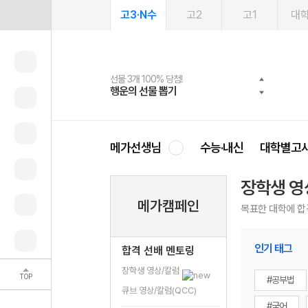
고3·N수
고2
고1
대
선물 3개 100% 당첨!
선물 100% 증정!
여름방학 스터디 캐시백
2027 러셀 단과
스마트러닝앱
메가패스
메가패스 수강생 무료혜택!
사회공헌 캠페인
행운의 선물 뽑기
메가스터디 X 올리브
메가런 썸머스쿨
강사 공개선발
설문 EVENT
3일 무료 체험권
메가클럽 멤버십
희망이룸 메가나눔
영
메가선생님
수능·내신
대학별고
장학생 영
메가캠페인
목표한 대학에 합
인기 태그
합격 선배 멘토링
장학생 영상/칼럼
TOP
#공부법
큐브 영상/칼럼(QCC)
#국어