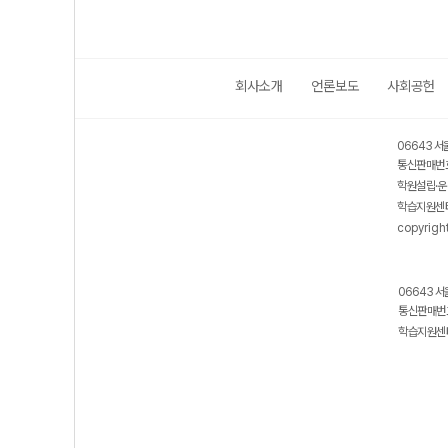
회사소개
언론보도
사회공헌
06643 서
통신판매번호
학원설립·운
학습지원센터
copyrigh
06643 서
통신판매번호
학습지원센터