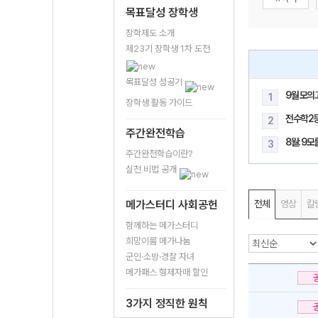
목표달성 장학생
장학제도 소개
제23기 장학생 1차 도전
목표달성 성공기
9월 모의
1
장학생 활동 가이드
전수학2
2
주간완전학습
8월: 9
3
주간완전학습이란?
실천 비법 공개
메가스터디 사회공헌
전체
영상
칼
함께하는 메가스터디
희망이룸 메가나눔
군인·소방·경찰 자녀
메가패스 형제자매 할인
3가지 정직한 원칙