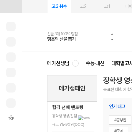
고3·N수
고2
고1
대
선물 3개 100% 당첨!
선물 100% 증정!
여름방학 스터디 캐시백
2027 러셀 단과
스마트러닝앱
메가패스
메가패스 수강생 무료혜택!
사회공헌 캠페인
행운의 선물 뽑기
메가스터디 X 올리브
메가런 썸머스쿨
강사 공개선발
설문 EVENT
3일 무료 체험권
메가클럽 멤버십
희망이룸 메가나눔
영
메가선생님
수능·내신
대학별고
장학생 영
메가캠페인
목표한 대학에 합
인기 태그
합격 선배 멘토링
장학생 영상/칼럼
TOP
#공부법
큐브 영상/칼럼(QCC)
#국어