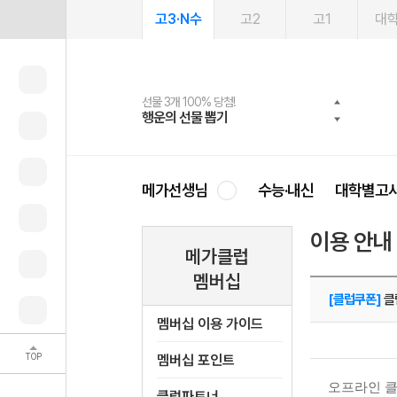
고3·N수
고2
고1
대
선물 3개 100% 당첨!
선물 100% 증정!
여름방학 스터디 캐시백
2027 러셀 단과
스마트러닝앱
메가패스
메가패스 수강생 무료혜택!
사회공헌 캠페인
행운의 선물 뽑기
메가스터디 X 올리브
메가런 썸머스쿨
강사 공개선발
설문 EVENT
3일 무료 체험권
메가클럽 멤버십
희망이룸 메가나눔
영
메가선생님
수능·내신
대학별고
이용 안내
메가클럽
멤버십
[클럽쿠폰]
클
멤버십 이용 가이드
TOP
멤버십 포인트
오프라인 클
클럽파트너