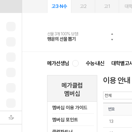
고3·N수
고2
고1
대
선물 3개 100% 당첨!
선물 100% 증정!
여름방학 스터디 캐시백
2027 러셀 단과
스마트러닝앱
메가패스
메가패스 수강생 무료혜택!
사회공헌 캠페인
행운의 선물 뽑기
메가스터디 X 올리브
메가런 썸머스쿨
강사 공개선발
설문 EVENT
3일 무료 체험권
메가클럽 멤버십
희망이룸 메가나눔
영
메가선생님
수능·내신
대학별고
이용 안내
메가클럽
멤버십
멤버십 이용 가이드
번호
TOP
멤버십 포인트
13
클럽파트너