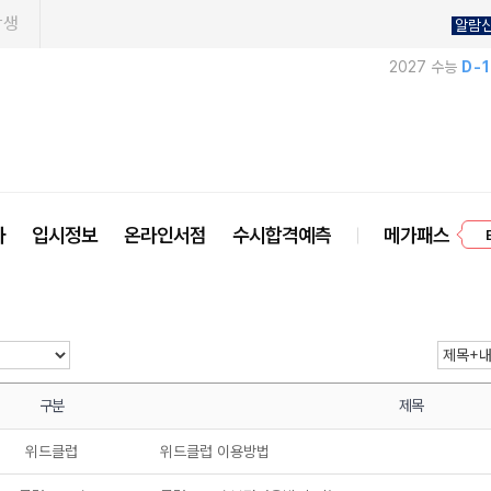
학생
알람
2027 수능
D-
프
사
입시정보
온라인서점
수시합격예측
메가패스
구분
제목
위드클럽
위드클럽 이용방법