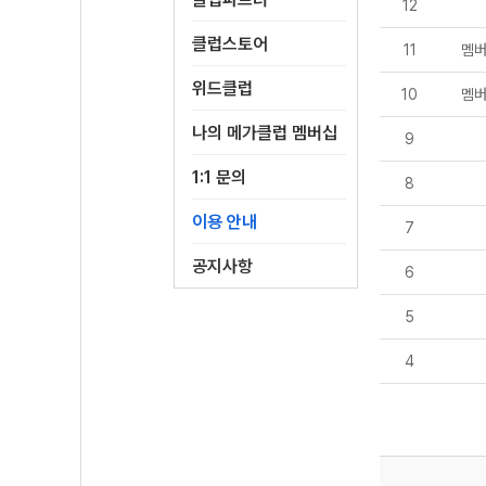
12
클럽스토어
11
멤버
위드클럽
10
멤버
나의 메가클럽 멤버십
9
1:1 문의
8
이용 안내
7
공지사항
6
5
4