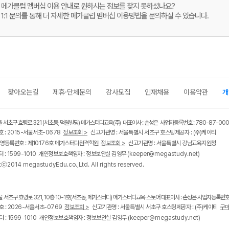
메가클럽 멤버십 이용 안내로 원하시는 정보를 찾지 못하셨나요?
1:1 문의를 통해 더 자세한 메가클럽 멤버십 이용방법을 문의하실 수 있습니다.
찾아오는길
제휴·단체문의
강사모집
인재채용
이용약관
개
울 서초구 효령로 321 (서초동, 덕원빌딩) 메가스터디교육(주) 대표이사 : 손성은 사업자등록번호 : 780-87-00
 : 2015-서울서초-0678
정보조회 >
신고기관명 : 서울특별시 서초구 호스팅제공자 : (주)케이티
영등록번호 : 제10176호 메가스터디원격학원
정보조회 >
신고기관명 : 서울특별시 강남교육지원청
 : 1599-1010 개인정보보호책임자 : 정보보안실 김영무
(keeper@megastudy.net)
tⓒ2014 megastudyEdu.co.,Ltd. All rights reserved.
울 서초구 효령로 321, 10층 10-1호(서초동, 메가스터디) 메가스터디교육 스토어 대표이사 : 손성은 사업자등록번호 :
 : 2026-서울서초-0769
정보조회 >
신고기관명 : 서울특별시 서초구 호스팅제공자 : (주)케이티
구매
 : 1599-1010 개인정보보호책임자 : 정보보안실 김영무
(keeper@megastudy.net)