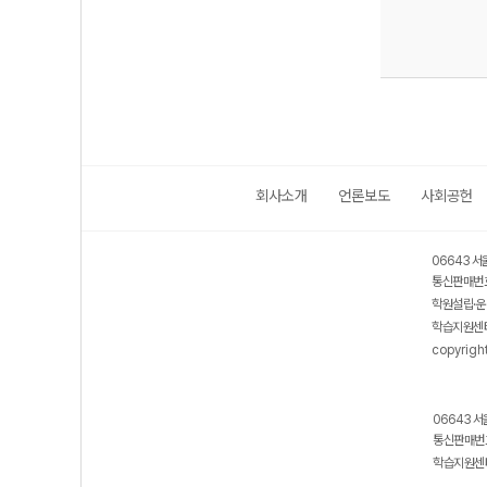
회사소개
언론보도
사회공헌
06643 서
통신판매번호
학원설립·운
학습지원센터
copyrigh
06643 서
통신판매번호
학습지원센터