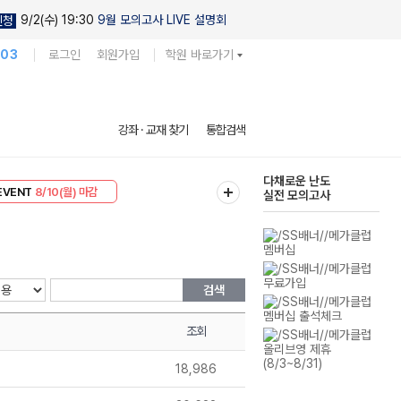
9/2(수) 19:30
9월 모의고사 LIVE 설명회
신청
103
로그인
회원가입
학원 바로가기
현우진의
강좌 · 교재 찾기
통합검색
킬링캠프 시즌1
리미엄 30
8/10(월) 마감
다채로운 난도
EVENT
8/10(월) 마감
실전 모의고사
검색
조회
18,986