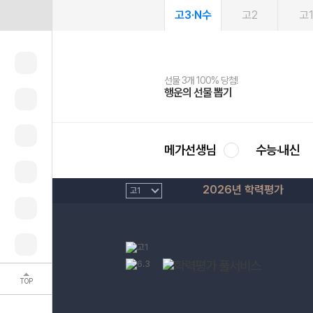
고3·N수
고2
고
선물 3개 100% 당첨!
선물 100% 증정!
여름방학 스터디 캐시백
2027 러셀 단과
스마트러닝앱
메가패스
메가패스 수강생 무료혜택!
사회공헌 캠페인
행운의 선물 뽑기
메가스터디 X 올리브
메가런 썸머스쿨
강사 공개선발
설문 EVENT
3일 무료 체험권
메가클럽 멤버십
희망이룸 메가나눔
영
메가선생님
수능·내신
2026년 학력평가
TOP