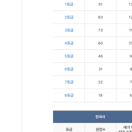
1등급
91
1
2등급
83
1
3등급
73
1
4등급
60
1
5등급
46
9
6등급
31
8
7등급
22
7
8등급
18
6
한국사
메가 
등급
원점수
단순 누적