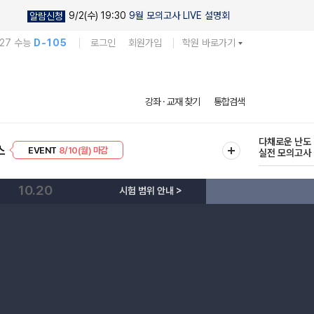
9/2(수) 19:30
9월 모의고사 LIVE 설명회
알람신청
027 수능
D-105
로그인
회원가입
학원 바로가기
현우진의
강좌 · 교재 찾기
통합검색
킬링캠프 시즌
프리미엄 30
8/10(월) 마감
다채로운 난도
스
EVENT
8/10(월) 마감
실전 모의고사
10.20
시험 범위 안내 >