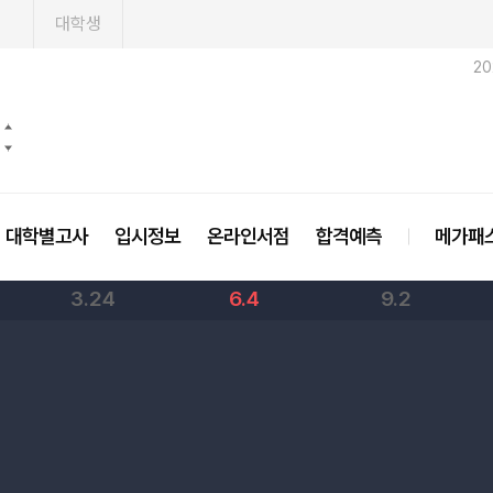
1
대학생
2
대학별고사
입시정보
온라인서점
합격예측
메가패
3.24
6.4
9.2