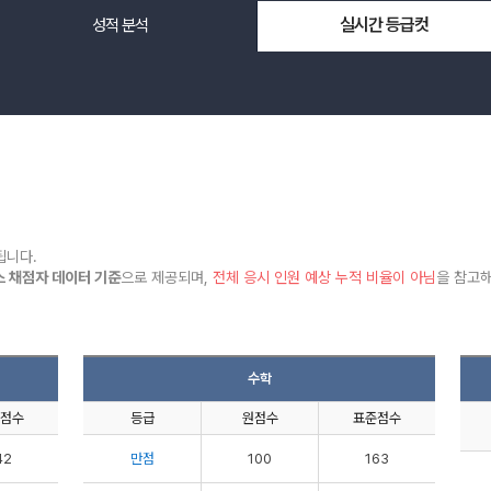
실시간 등급컷
성적 분석
메가스터디
됩니다.
 채점자 데이터 기준
으로 제공되며,
전체 응시 인원 예상 누적 비율이 아님
을 참고해
수학
점수
등급
원점수
표준점수
42
만점
100
163