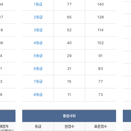
34
1등급
77
140
27
2등급
65
128
18
3등급
52
114
06
4등급
40
102
4
5등급
29
91
1
6등급
21
83
3
7등급
15
77
9
8등급
11
73
통합사회
채점자
등급
원점수
표준점수
 비율(%)