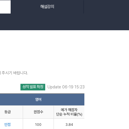
해설강의
 주시기 바랍니다.
성적 발표 확정
Update 06-19 15:23
영어
메가 채점자
등급
원점수
단순 누적 비율(%)
만점
100
3.84