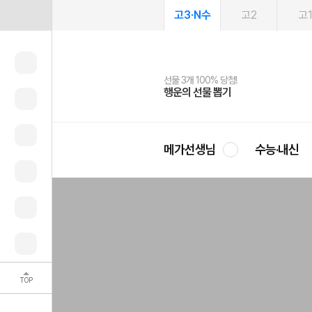
고3·N수
고2
고
선물 3개 100% 당첨!
선물 100% 증정!
여름방학 스터디 캐시백
2027 러셀 단과
스마트러닝앱
메가패스
메가패스 수강생 무료혜택!
사회공헌 캠페인
행운의 선물 뽑기
메가스터디 X 올리브
메가런 썸머스쿨
강사 공개선발
설문 EVENT
3일 무료 체험권
메가클럽 멤버십
희망이룸 메가나눔
영
메가선생님
수능·내신
TOP