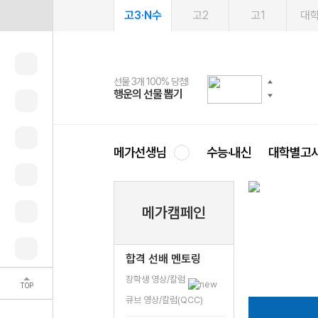
고3·N수
고2
고1
대
선물 3개 100% 당첨!
선물 100% 증정!
여름방학 스터디 캐시백
2027 러셀 단과
스마트러닝앱
메가패스
메가패스 수강생 무료혜택!
사회공헌 캠페인
행운의 선물 뽑기
메가스터디 X 올리브
메가런 썸머스쿨
강사 공개선발
설문 EVENT
3일 무료 체험권
메가클럽 멤버십
희망이룸 메가나눔
영
메가선생님
수능·내신
대학별고
메가캠페인
합격 선배 멘토링
장학생 영상/칼럼
TOP
큐브 영상/칼럼(QCC)