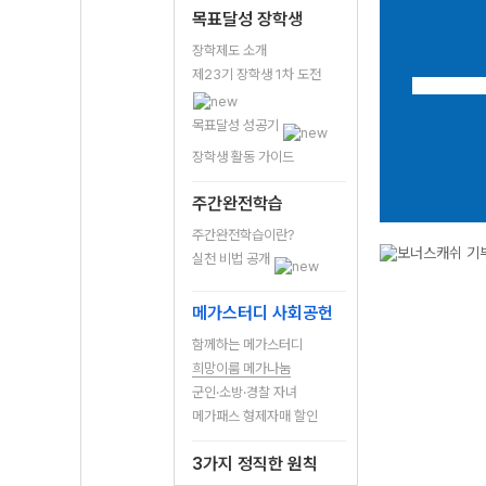
목표달성 장학생
장학제도 소개
제23기 장학생 1차 도전
목표달성 성공기
장학생 활동 가이드
주간완전학습
주간완전학습이란?
실천 비법 공개
메가스터디 사회공헌
함께하는 메가스터디
희망이룸 메가나눔
군인·소방·경찰 자녀
메가패스 형제자매 할인
3가지 정직한 원칙