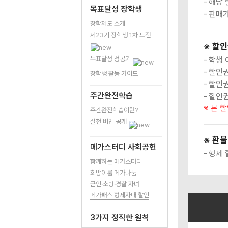
해당 
목표달성 장학생
판매가
장학제도 소개
제23기 장학생 1차 도전
※ 할인
목표달성 성공기
학생 
할인권
장학생 활동 가이드
할인권
주간완전학습
할인권
※ 본 
주간완전학습이란?
실천 비법 공개
※ 환불
메가스터디 사회공헌
형제 
함께하는 메가스터디
희망이룸 메가나눔
군인·소방·경찰 자녀
메가패스 형제자매 할인
3가지 정직한 원칙