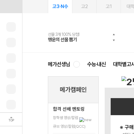
고3·N수
고2
고1
대
선물 3개 100% 당첨!
선물 100% 증정!
여름방학 스터디 캐시백
2027 러셀 단과
스마트러닝앱
메가패스
메가패스 수강생 무료혜택!
사회공헌 캠페인
행운의 선물 뽑기
메가스터디 X 올리브
메가런 썸머스쿨
강사 공개선발
설문 EVENT
3일 무료 체험권
메가클럽 멤버십
희망이룸 메가나눔
영
메가선생님
수능·내신
대학별고
메가캠페인
합격 선배 멘토링
장학생 영상/칼럼
TOP
큐브 영상/칼럼(QCC)
※ 구매