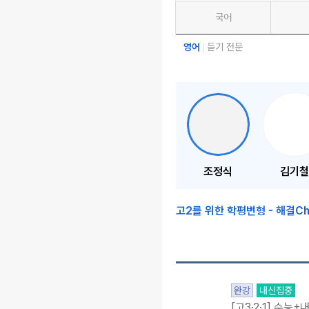
국어
영어
듣기 전문
조정식
김기철
고2를 위한 학평변형 - 해결Ch
완강
내신집중
[고3·2·1] 수능+