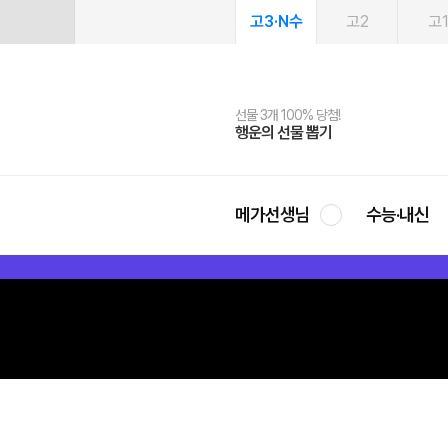
고3·N수
고2
고
선물 3개 100% 당첨!
선물 100% 증정!
여름방학 스터디 캐시백
2027 러셀 단과
스마트러닝앱
메가패스
메가패스 수강생 무료혜택!
사회공헌 캠페인
행운의 선물 뽑기
메가스터디 X 올리브
메가런 썸머스쿨
강사 공개선발
설문 EVENT
3일 무료 체험권
메가클럽 멤버십
희망이룸 메가나눔
영
메가선생님
수능·내신