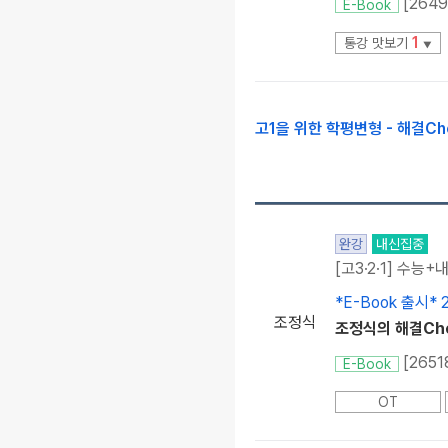
E-Book
1
통강 맛보기
▼
고1을 위한 학평변형 - 해결Ch
완강
내신집중
[고3·2·1] 수능+
*E-Book 출시*
조정식
조정식의 해결Chec
[265
E-Book
OT