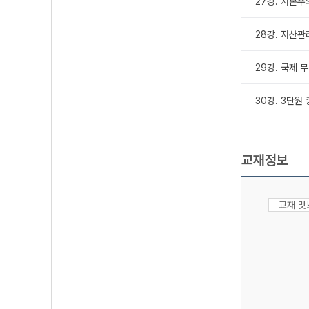
27강. 자본주
28강. 자산관
29강. 국제 
30강. 3단원
교재정보
교재 