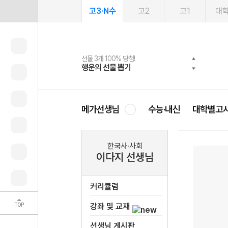
고3·N수
고2
고1
대
선물 3개 100% 당첨!
선물 100% 증정!
여름방학 스터디 캐시백
2027 러셀 단과
스마트러닝앱
메가패스
메가패스 수강생 무료혜택!
사회공헌 캠페인
행운의 선물 뽑기
메가스터디 X 올리브
메가런 썸머스쿨
강사 공개선발
설문 EVENT
3일 무료 체험권
메가클럽 멤버십
희망이룸 메가나눔
영
메가선생님
수능·내신
대학별고
한국사·사회
이다지 선생님
커리큘럼
TOP
강좌 및 교재
선생님 게시판