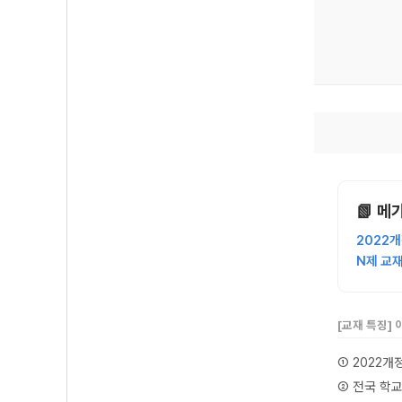
📗 메
2022
N제 교
[교재 특징]
① 2022개
② 전국 학