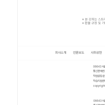
※ 본 강좌는 스
※ 환불 규정 및 
회사소개
언론보도
사회공헌
보호 관리체계 ISMS 인증획득
인터넷 저작권 지킴이 - 클린사이트
06643 서
통신판매번호
학원설립·운
학습지원센터
copyrigh
06643 서