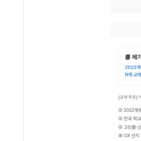
📗 메
2022
N제 교
[교재 특징]
① 2022개
② 전국 학
③ 고빈출·
④ OX 선지