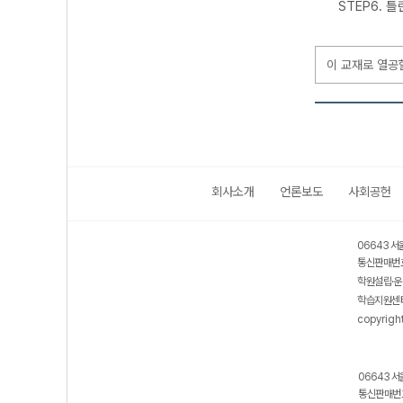
STEP6. 
이 교재로 열공
회사소개
언론보도
사회공헌
보호 관리체계 ISMS 인증획득
인터넷 저작권 지킴이 - 클린사이트
06643 서
통신판매번호
학원설립·운
학습지원센터
copyrigh
06643 서
통신판매번호