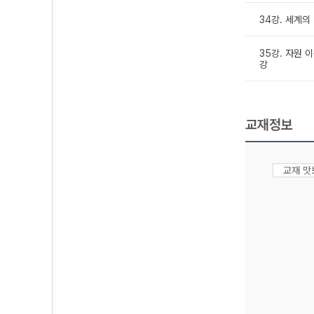
34강. 세계의
35강. 자원 
강
교재정보
교재 