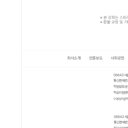
※ 본 강좌는 스
※ 환불 규정 및 
회사소개
언론보도
사회공헌
보호 관리체계 ISMS 인증획득
인터넷 저작권 지킴이 - 클린사이트
06643 서
통신판매번호
학원설립·운
학습지원센터
copyrigh
06643 서
통신판매번호