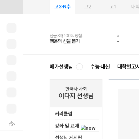
고3·N수
고2
고1
대
선물 3개 100% 당첨!
선물 100% 증정!
여름방학 스터디 캐시백
2027 러셀 단과
스마트러닝앱
메가패스
메가패스 수강생 무료혜택!
사회공헌 캠페인
행운의 선물 뽑기
메가스터디 X 올리브
메가런 썸머스쿨
강사 공개선발
설문 EVENT
3일 무료 체험권
메가클럽 멤버십
희망이룸 메가나눔
영
메가선생님
수능·내신
대학별고
한국사·사회
이다지 선생님
커리큘럼
TOP
강좌 및 교재
선생님 게시판