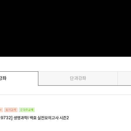
강좌
단과강좌
N
모의고사
강좌주교재
29732] 생명과학l 백호 실전모의고사 시즌2