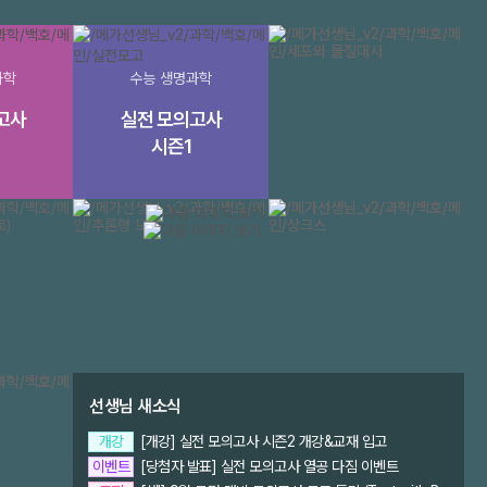
과학
수능 생명과학
고사
실전 모의고사
시즌1
메가스터디
완료
바로가기>
>
1
2
선생님 새소식
개강
[개강] 실전 모의고사 시즌2 개강&교재 입고
이벤트
[당첨자 발표] 실전 모의고사 열공 다짐 이벤트