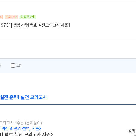
N
모의고사
강좌주교재
29731] 생명과학l 백호 실전모의고사 시즌1
2
고1
 실전 훈련! 실전 모의고사
] 모의고사+수능 (문제풀이)
 위한 최선의 선택, 시즌2
강좌
l] 백호 실전 모의고사 시즌2