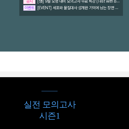
공지
[생Ⅰ] 9월 모평 대비 모의고사 무료 특강 (Test with Baek)
이벤트
[EVENT] 세포와 물질대사 섬개완 기억에 남는 장면 찾으면 간식!
실전 모의고사
시즌1