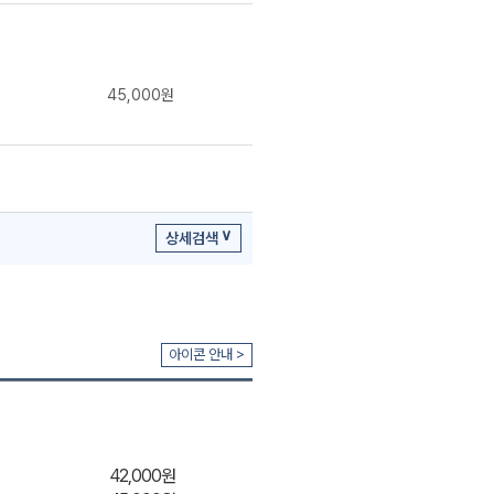
2026 생명과학I
추론형 모의고사
45,000원
18분 52초
2026 생명과학I
18 모의고사
상세검색
15분 13초
아이콘 안내 >
2026 생명과학I
All Bio in One
20분 40초
42,000원
내신완성 400제 OT