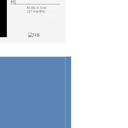
All Bio in One
(27 수능대비)
14분 37초
18모의고사
(27 수능대비)
11분 31초
세포와 물질대사
섬세한 개념완성
16분 46초
22개정
벼락치기 특강
5분 21초