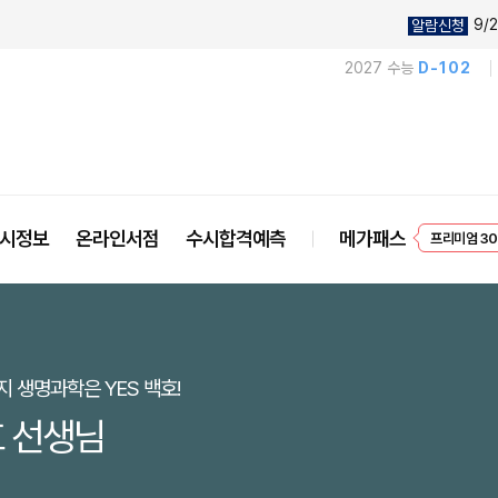
9/2
알람신청
2027 수능
D-102
프리미엄 30
시정보
온라인서점
수시합격예측
메가패스
EVENT
 생명과학은 YES 백호!
 선생님