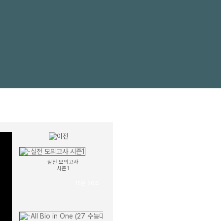
내신완성 400제 OT
6분 19초
생명과학ll
섬세한 개념&스킬완성 OT
21분 15초
실전 모의고사
시즌1
15분 56초