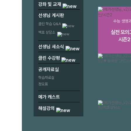
강좌 및 교재
선생님 게시판
수능 생명
클린 학습 Q&A
실전 모의
백호 상담소
시즌2
선생님 새소식
클린 수강평
공개자료실
개강&입고
학습자료실
바로가기
정오표
메가 캐스트
해설강의