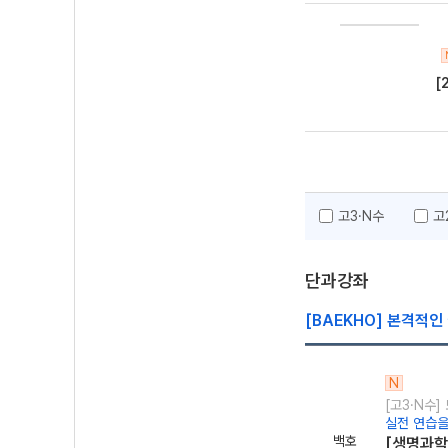
[
고3·N수
고
단과강좌
[BAEKHO] 본격적인
N
[고3·N수
실전 연습을
백호
[생명과학