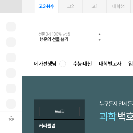
고3·N수
고2
고1
대학생
메가패스 수강생 무료혜택!
여름방학 스터디 캐시백
선물 3개 100% 당첨!
선물 100% 증정!
2027 러셀 단과
사회공헌 캠페인
스마트러닝앱
메가패스
메가스터디 X 올리브
희망이룸 메가나눔
행운의 선물 뽑기
메가런 썸머스쿨
메가클럽 멤버십
3일 무료 체험권
강사 공개선발
설문 EVENT
영
메가선생님
수능·내신
대학별고사
입
누구든지 언제든지
프로필
과학
백호
TOP
커리큘럼