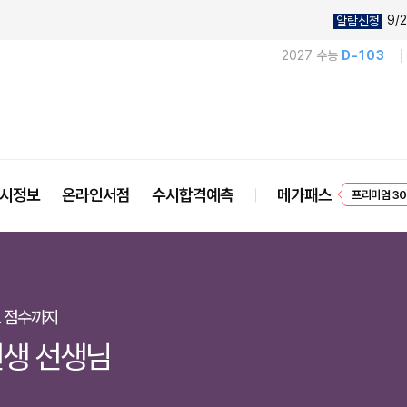
9/2
알람신청
2027 수능
D-103
프리미엄 30
시정보
온라인서점
수시합격예측
메가패스
EVENT
그 점수까지
생 선생님