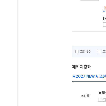
*
[
고3·N수
고
패키지강좌
★2027 NEW★ 또
★또선
또선생
수강