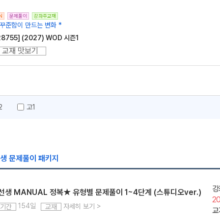
N
문제풀이
강좌주교재
 꾸준함이 만드는 변화 *
28755] (2027) WOD 시즌1
교재 맛보기
2
고1
선생 문제풀이 패키지
강
생 MANUAL 정복★ 유형별 문제풀이 1~4단계 (스튜디오ver.)
2
154일
자세히 보기
>
기간
교재
교