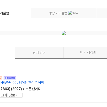
커리큘럼
영상 커리큘럼
단과강좌
패키지강좌
N
강좌부교재
NEW★ 수능 영어의 핵심은 어휘
27863] (2027) 키스톤 단어장
교재 맛보기
1