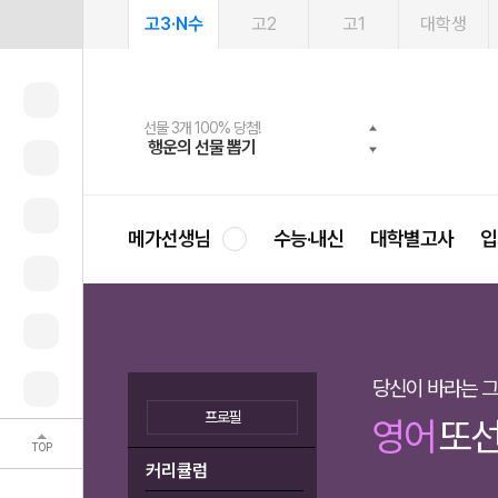
고3·N수
고2
고1
대학생
메가패스 수강생 무료혜택!
여름방학 스터디 캐시백
선물 3개 100% 당첨!
선물 100% 증정!
2027 러셀 단과
사회공헌 캠페인
스마트러닝앱
메가패스
메가스터디 X 올리브
희망이룸 메가나눔
행운의 선물 뽑기
메가런 썸머스쿨
메가클럽 멤버십
3일 무료 체험권
강사 공개선발
설문 EVENT
영
메가선생님
수능·내신
대학별고사
입
당신이 바라는 
프로필
영어
또선
TOP
커리큘럼