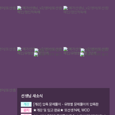
메가스터디
1
1
2
2
선생님 새소식
개강
[개강] 압축 문제풀이 - 유형별 문제풀이의 압축판
공지
★개강 및 입고 완료★ 또선생 N제, WOD