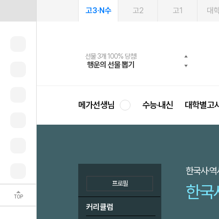
고3·N수
고2
고1
대
메가패스 수강생 무료혜택!
선물 3개 100% 당첨!
선물 100% 증정!
2027 러셀 단과
사회공헌 캠페인
스마트러닝앱
메가패스
메가스터디 X 올리브
희망이룸 메가나눔
행운의 선물 뽑기
메가클럽 멤버십
3일 무료 체험권
강사 공개선발
설문 EVENT
영
메가선생님
수능·내신
대학별고
한국사·역
프로필
한국
TOP
커리큘럼