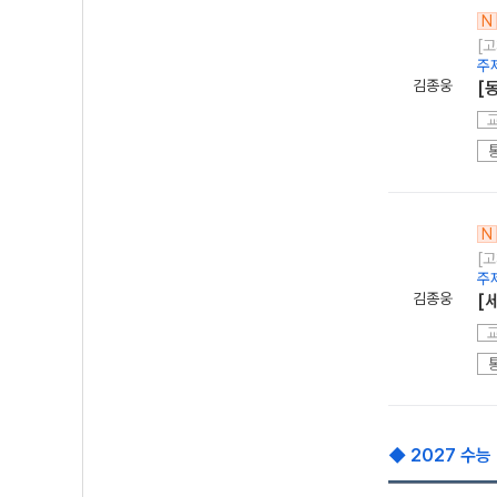
N
[고
주
김종웅
[
N
[고
주
김종웅
[
◆ 2027 수능