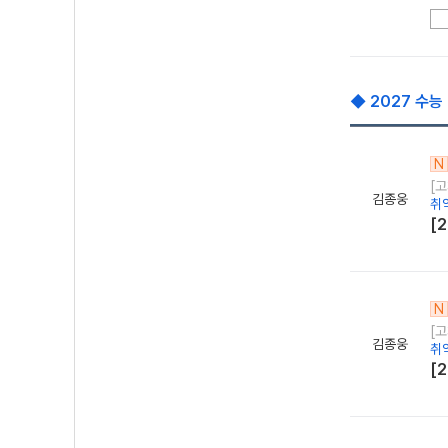
◆ 2027 수능
N
[
김종웅
취
[
N
[
김종웅
취
[