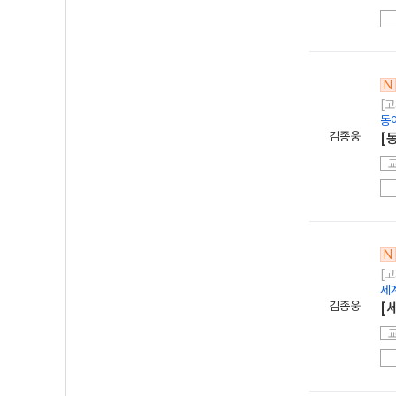
N
[고
동
김종웅
[
N
[고
세
김종웅
[