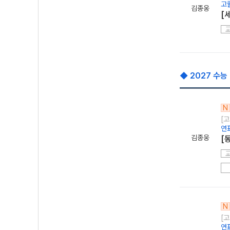
고
김종웅
[
◆ 2027 수능
N
[고
연
김종웅
[
N
[고
연