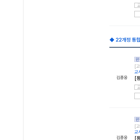
◆ 22개정 통합
완
[고
교
김종웅
[
완
[고
교
김종웅
[