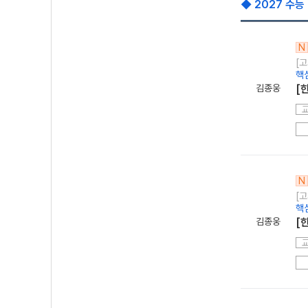
◆ 2027 수능
N
[고
핵
김종웅
[
N
[고
핵
김종웅
[