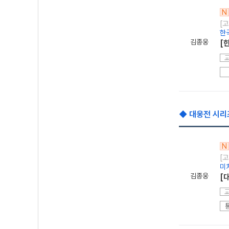
N
[고
한
김종웅
[
◆ 대웅전 시리
N
[고
미
김종웅
[