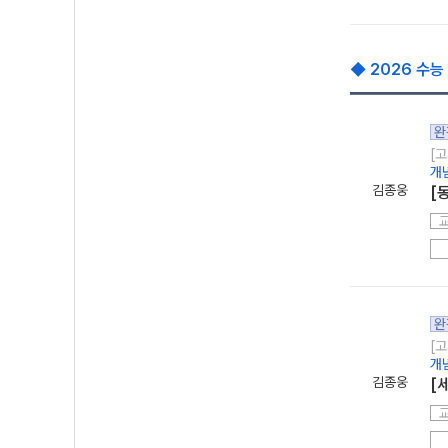
◆ 2026 수능
완
[고
개
김종웅
[
완
[고
개
김종웅
[