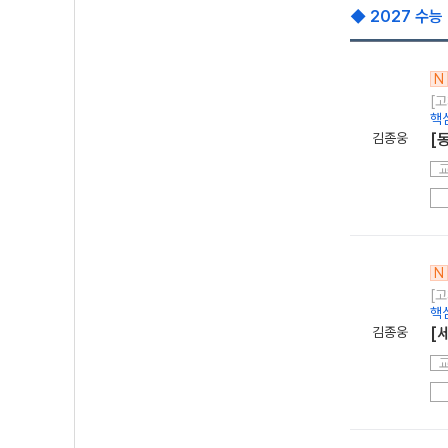
◆ 2027 수능
N
[고
핵
김종웅
[
N
[고
핵
김종웅
[