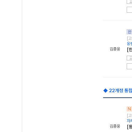
완
[고
웅
김종웅
[
◆ 22개정 통합
N
[고
자
김종웅
[