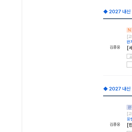
◆ 2027 내신
N
[고
완
김종웅
[
◆ 2027 내신
완
[고
웅
김종웅
[