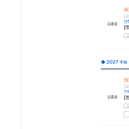
N
[고
안
김종웅
[
◆ 2027 수능
N
[고
키
김종웅
[