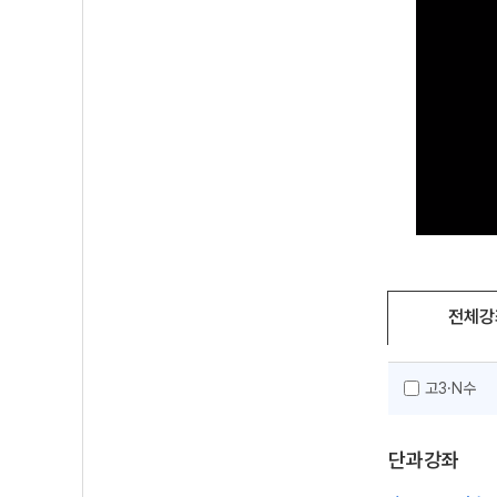
전체강
고3·N수
단과강좌