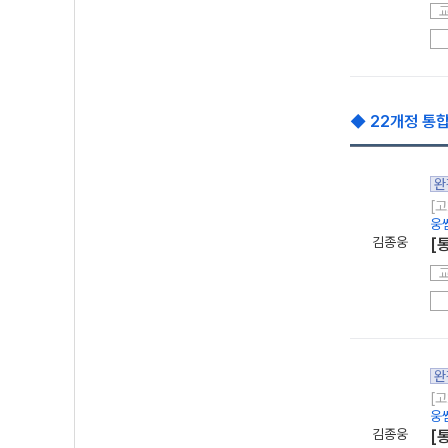
◆ 22개정 통합
완
[고
웅
김종웅
[
완
[고
웅
김종웅
[