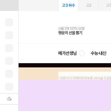
고3·N수
고2
고
선물 3개 100% 당첨!
선물 100% 증정!
여름방학 스터디 캐시백
2027 러셀 단과
스마트러닝앱
메가패스
메가패스 수강생 무료혜택!
사회공헌 캠페인
행운의 선물 뽑기
메가스터디 X 올리브
메가런 썸머스쿨
강사 공개선발
설문 EVENT
3일 무료 체험권
메가클럽 멤버십
희망이룸 메가나눔
영
메가선생님
수능·내신
* 2025 지구과학I OZ MAGIC 파이널 수
파이널에 걸맞은
다시선다로 개념, 자료해석
실전 문제까지 풀어볼 
TOP
파이널에 걸맞은 강의