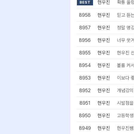
현우진
확통 울렁
BEST
8958
현우진
믿고 듣
8957
현우진
정말 명
8956
현우진
너무 웃
8955
현우진
현우진 선
8954
현우진
볼륨 커
8953
현우진
이보다 
8952
현우진
개념강의
8951
현우진
시발점을 
8950
현우진
고등학생
8949
현우진
현우진쌤