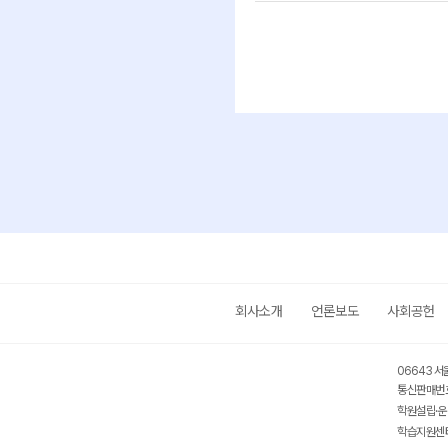
회사소개
언론보도
사회공헌
06643 서
통신판매번호
학원설립·운
학습지원센터