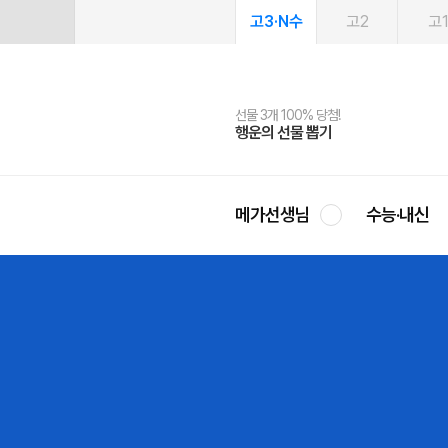
고3·N수
고2
고
선물 3개 100% 당첨!
선물 100% 증정!
여름방학 스터디 캐시백
2027 러셀 단과
스마트러닝앱
메가패스
메가패스 수강생 무료혜택!
사회공헌 캠페인
행운의 선물 뽑기
메가스터디 X 올리브
메가런 썸머스쿨
강사 공개선발
설문 EVENT
3일 무료 체험권
메가클럽 멤버십
희망이룸 메가나눔
영
메가선생님
수능·내신