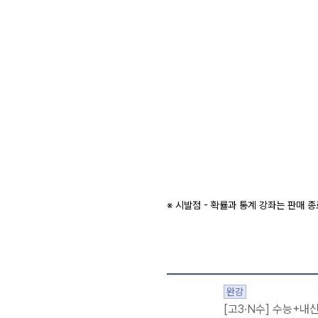
※ 시발점 - 확률과 통계 강좌는 판매 
완강
[고3·N수] 수능+내신