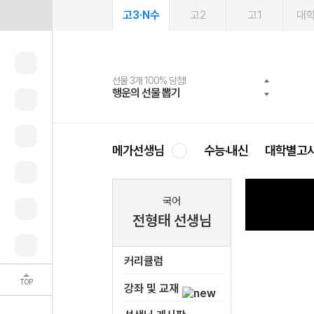
고3·N수
고2
고1
대
선물 3개 100% 당첨!
선물 100% 증정!
여름방학 스터디 캐시백
2027 러셀 단과
스마트러닝앱
메가패스
메가패스 수강생 무료혜택!
사회공헌 캠페인
행운의 선물 뽑기
메가스터디 X 올리브
메가런 썸머스쿨
강사 공개선발
설문 EVENT
3일 무료 체험권
메가클럽 멤버십
희망이룸 메가나눔
영
메가선생님
수능·내신
대학별고
국어
전형태 선생님
커리큘럼
TOP
강좌 및 교재