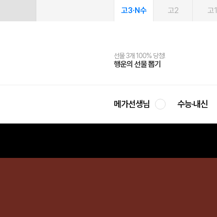
고3·N수
고2
고
선물 3개 100% 당첨!
선물 100% 증정!
여름방학 스터디 캐시백
2027 러셀 단과
스마트러닝앱
메가패스
메가패스 수강생 무료혜택!
사회공헌 캠페인
행운의 선물 뽑기
메가스터디 X 올리브
메가런 썸머스쿨
강사 공개선발
설문 EVENT
3일 무료 체험권
메가클럽 멤버십
희망이룸 메가나눔
영
메가선생님
수능·내신