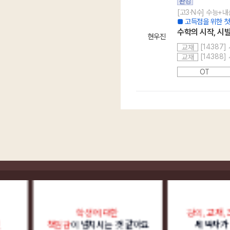
완강
[고3·N수] 수능+내
■ 고득점을 위한 첫
수학의 시작, 시발
현우진
[14387
교재
[14388
교재
OT
학생에 대한
강의, 교재, 조교 
책임감
이 넘치시는 것 같아요
세 박자가 어우