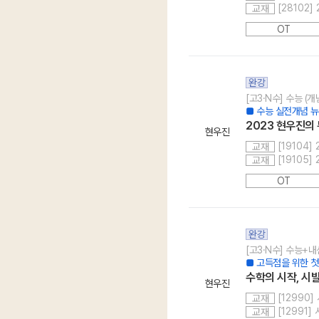
[28102]
교재
OT
완강
[고3·N수] 수능 (
■ 수능 실전개념 뉴
2023 현우진의 
현우진
[19104]
교재
[19105]
교재
OT
완강
[고3·N수] 수능+내
■ 고득점을 위한 첫
수학의 시작, 시발
현우진
[12990]
교재
[12991
교재