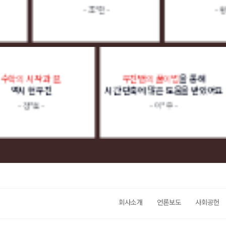
- 조*한 -
- 황*찬 -
수학의 시작과 끝,
우진쌤의 풀이법
을 통
역시 현우진
시간 단축에 많은 도움을 받
- 정*효 -
- 이*우 -
회사소개
언론보도
사회공헌