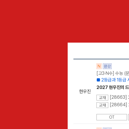
N
완강
[고3·N수] 수능 
■ 2등급과 1등급
2027 현우진의 드릴
현우진
[28663]
교재
[28664]
교재
OT