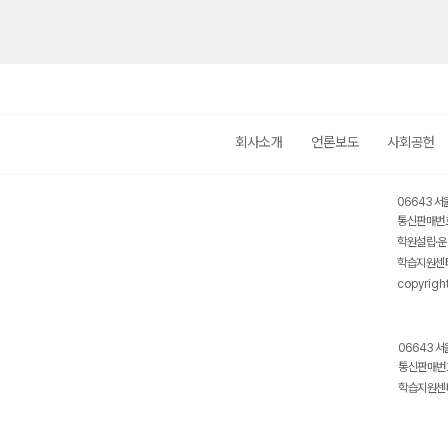
회사소개
언론보도
사회공헌
06643 서
통신판매번호
학원설립·운
학습지원센터
copyrigh
06643 서
통신판매번호
학습지원센터