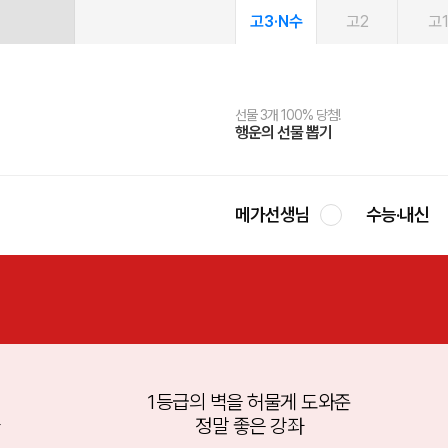
고3·N수
고2
고
선물 3개 100% 당첨!
선물 100% 증정!
여름방학 스터디 캐시백
2027 러셀 단과
스마트러닝앱
메가패스
메가패스 수강생 무료혜택!
사회공헌 캠페인
행운의 선물 뽑기
메가스터디 X 올리브
메가런 썸머스쿨
강사 공개선발
설문 EVENT
3일 무료 체험권
메가클럽 멤버십
희망이룸 메가나눔
영
메가선생님
수능·내신
1등급의 벽을 허물게 도와준
허점
정말 좋은 강좌
풀 길