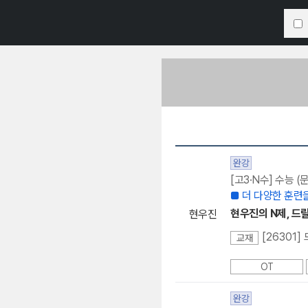
완강
[고3·N수] 수능 
■ 더 다양한 훈련을
현우진의 N제, 드릴드
현우진
[26301]
교재
OT
완강