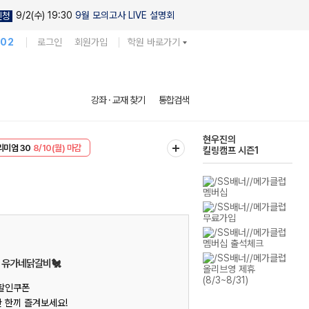
9/2(수) 19:30
9월 모의고사 LIVE 설명회
신청
102
로그인
회원가입
학원 바로가기
강좌 · 교재 찾기
통합검색
현우진의
킬링캠프 시즌1
EVENT
8/10(월) 마감
다채로운 난도
리미엄 30
8/10(월) 마감
실전 모의고사
, 유가네닭갈비🐔
 할인쿠폰
 한끼 즐겨보세요!