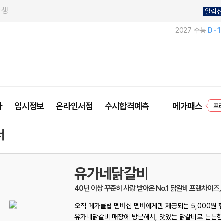
학생
알람
2027 수능
D-
사
입시정보
온라인서점
수시합격예측
메가패스
프
너
유가네닭갈비
40년 이상 꾸준히 사랑 받아온 No.1 닭갈비 프랜차이즈
오직 메가클럽 멤버십 멤버에게만 제공되는 5,000원
유가네닭갈비 매장에 방문해서, 맛있는 닭갈비로 든든한