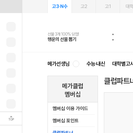
고3·N수
고2
고1
대
선물 3개 100% 당첨!
선물 100% 증정!
여름방학 스터디 캐시백
2027 러셀 단과
스마트러닝앱
메가패스
메가패스 수강생 무료혜택!
사회공헌 캠페인
행운의 선물 뽑기
메가스터디 X 올리브
메가런 썸머스쿨
강사 공개선발
설문 EVENT
3일 무료 체험권
메가클럽 멤버십
희망이룸 메가나눔
영
메가선생님
수능·내신
대학별고
클럽파트
메가클럽
멤버십
멤버십 이용 가이드
TOP
멤버십 포인트
클럽파트너