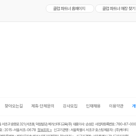
클럽 파트너 홈페이지
클럽 파트너 매장 찾기
메가스터디
찾아오는길
제휴·단체문의
강사모집
인재채용
이용약관
개
울 서초구 효령로 321 (서초동, 덕원빌딩) 메가스터디교육(주) 대표이사 : 손성은 사업자등록번호 : 780-87-00
 : 2015-서울서초-0678
정보조회 >
신고기관명 : 서울특별시 서초구 호스팅제공자 : (주)케이티