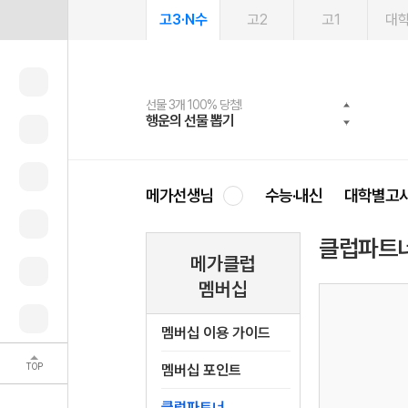
고3·N수
고2
고1
대
선물 3개 100% 당첨!
선물 100% 증정!
여름방학 스터디 캐시백
2027 러셀 단과
스마트러닝앱
메가패스
메가패스 수강생 무료혜택!
사회공헌 캠페인
행운의 선물 뽑기
메가스터디 X 올리브
메가런 썸머스쿨
강사 공개선발
설문 EVENT
3일 무료 체험권
메가클럽 멤버십
희망이룸 메가나눔
영
메가선생님
수능·내신
대학별고
클럽파트
메가클럽
멤버십
멤버십 이용 가이드
TOP
멤버십 포인트
클럽파트너