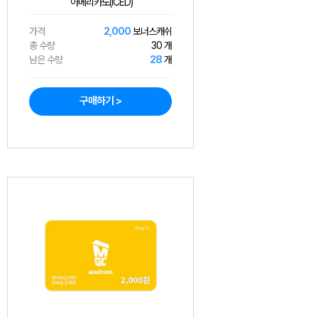
아메리카노(ICED)
가격
2,000
보너스캐쉬
총 수량
30 개
남은 수량
28
개
구매하기 >