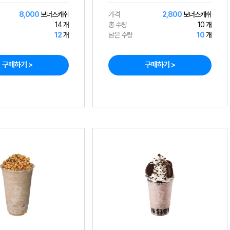
8,000
보너스캐쉬
가격
2,800
보너스캐쉬
14 개
총 수량
10 개
12
개
남은 수량
10
개
구매하기 >
구매하기 >