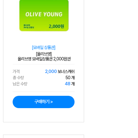
[모바일 상품권]
[올리브영]
올리브영 모바일상품권 2,000원권
가격
2,000
보너스캐쉬
총 수량
50 개
남은 수량
48
개
구매하기 >