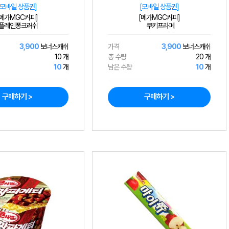
[모바일 상품권]
[모바일 상품권]
[메가MGC커피]
[메가MGC커피]
플레인퐁크러쉬
쿠키프라페
3,900
보너스캐쉬
가격
3,900
보너스캐쉬
10 개
총 수량
20 개
10
개
남은 수량
10
개
구매하기 >
구매하기 >