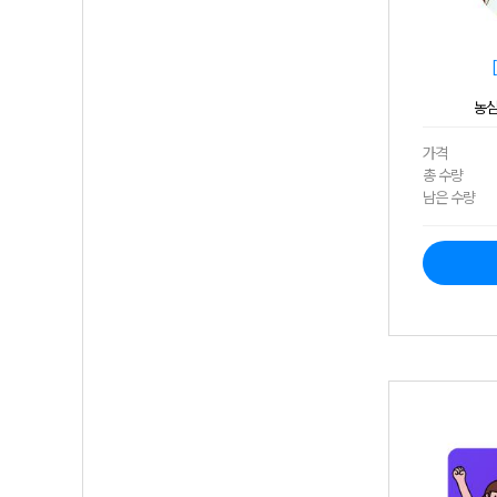
농심
가격
총 수량
남은 수량