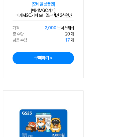
[모바일 상품권]
[메가MGC커피]
메가MGC커피 모바일금액권 2천원권
가격
2,000
보너스캐쉬
총 수량
20 개
남은 수량
17
개
구매하기 >