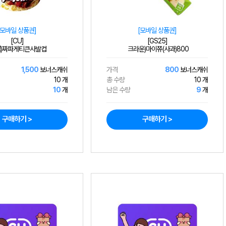
[모바일 상품권]
[모바일 상품권]
[CU]
[GS25]
)짜파게티큰사발컵
크라운)마이쮸(사과)800
1,500
보너스캐쉬
가격
800
보너스캐쉬
10 개
총 수량
10 개
10
개
남은 수량
9
개
구매하기 >
구매하기 >