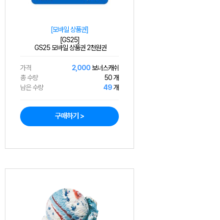
[모바일 상품권]
[GS25]
GS25 모바일 상품권 2천원권
가격
2,000
보너스캐쉬
총 수량
50 개
남은 수량
49
개
구매하기 >