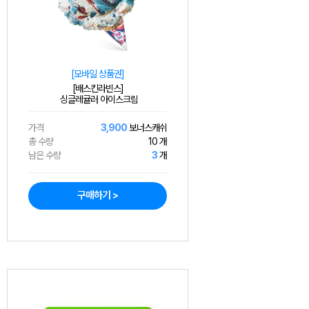
[모바일 상품권]
[배스킨라빈스]
싱글레귤러 아이스크림
가격
3,900
보너스캐쉬
총 수량
10 개
남은 수량
3
개
구매하기 >