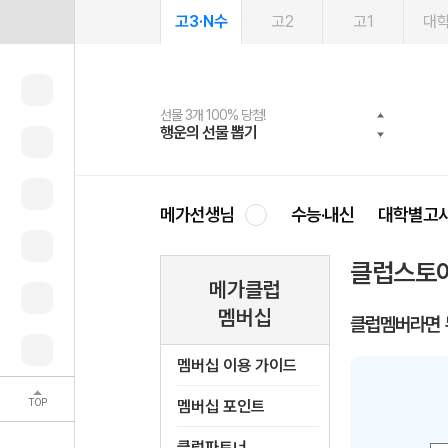
고3·N수
고2
고1
대
선물 3개 100% 당첨!
선물 100% 증정!
여름방학 스터디 캐시백
2027 러셀 단과
스마트러닝앱
메가패스
메가패스 수강생 무료혜택!
사회공헌 캠페인
행운의 선물 뽑기
메가스터디 X 올리브
메가런 썸머스쿨
강사 공개선발
설문 EVENT
3일 무료 체험권
메가클럽 멤버십
희망이룸 메가나눔
영
메가선생님
수능·내신
대학별고
클럽스토
메가클럽
멤버십
클럽멤버라면 
멤버십 이용 가이드
TOP
멤버십 포인트
클럽파트너