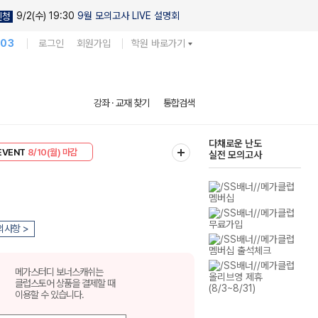
9/2(수) 19:30
9월 모의고사 LIVE 설명회
신청
103
로그인
회원가입
학원 바로가기
현우진의
강좌 · 교재 찾기
통합검색
킬링캠프 시즌1
리미엄 30
8/10(월) 마감
다채로운 난도
EVENT
8/10(월) 마감
실전 모의고사
의사항 >
메가스터디 보너스캐쉬는
클럽스토어 상품을 결제할 때
이용할 수 있습니다.