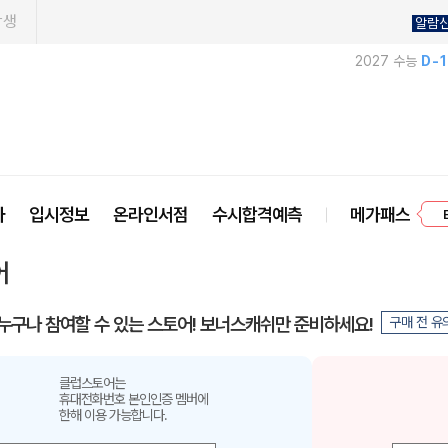
학생
알람
2027 수능
D-
프
사
입시정보
온라인서점
수시합격예측
메가패스
어
누구나 참여할 수 있는 스토어! 보너스캐쉬만 준비하세요!
구매 전 유
클럽스토어는
휴대전화번호 본인인증 멤버에
한해 이용 가능합니다.