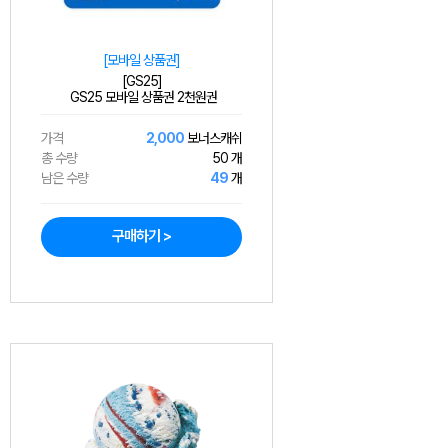
[모바일 상품권]
[GS25]
GS25 모바일 상품권 2천원권
가격
2,000
보너스캐쉬
총 수량
50 개
남은 수량
49
개
구매하기 >