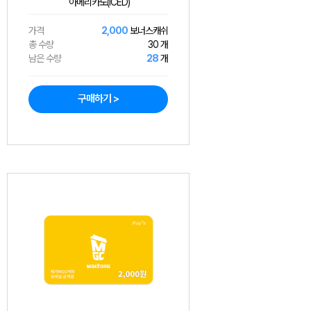
아메리카노(ICED)
가격
2,000
보너스캐쉬
총 수량
30 개
남은 수량
28
개
구매하기 >