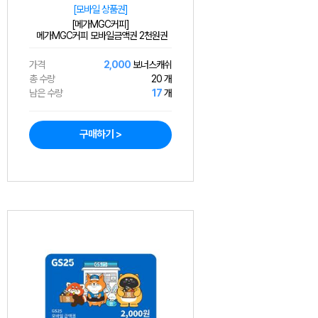
[모바일 상품권]
[메가MGC커피]
메가MGC커피 모바일금액권 2천원권
가격
2,000
보너스캐쉬
총 수량
20 개
남은 수량
17
개
구매하기 >