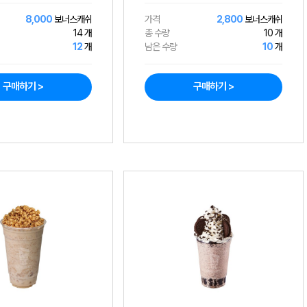
8,000
보너스캐쉬
가격
2,800
보너스캐쉬
14 개
총 수량
10 개
12
개
남은 수량
10
개
구매하기 >
구매하기 >