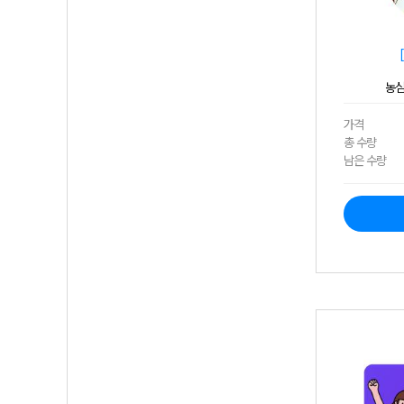
농심
가격
총 수량
남은 수량