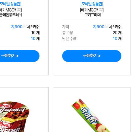
[모바일 상품권]
[모바일 상품권]
[메가MGC커피]
[메가MGC커피]
플레인퐁크러쉬
쿠키프라페
3,900
보너스캐쉬
가격
3,900
보너스캐쉬
10 개
총 수량
20 개
10
개
남은 수량
10
개
구매하기 >
구매하기 >