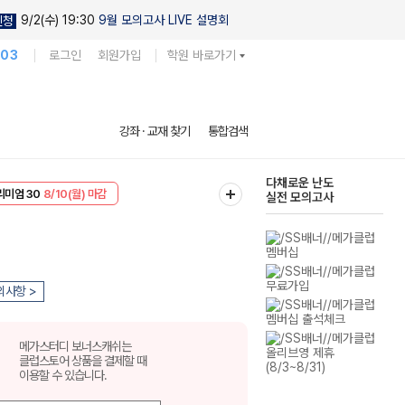
9/2(수) 19:30
9월 모의고사 LIVE 설명회
신청
103
로그인
회원가입
학원 바로가기
현우진의
강좌 · 교재 찾기
통합검색
킬링캠프 시즌1
리미엄 30
8/10(월) 마감
다채로운 난도
EVENT
8/10(월) 마감
실전 모의고사
의사항 >
메가스터디 보너스캐쉬는
클럽스토어 상품을 결제할 때
이용할 수 있습니다.