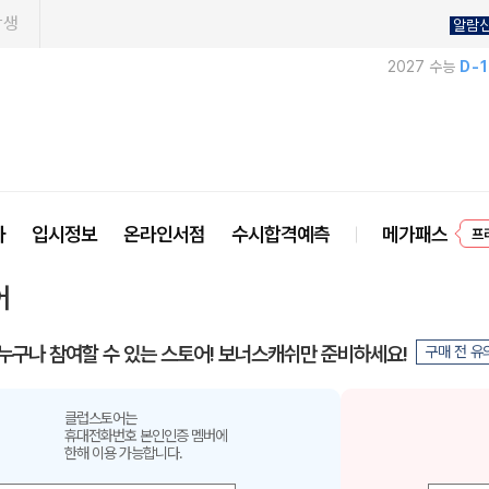
학생
알람
2027 수능
D-
프
사
입시정보
온라인서점
수시합격예측
메가패스
어
누구나 참여할 수 있는 스토어! 보너스캐쉬만 준비하세요!
구매 전 유
클럽스토어는
휴대전화번호 본인인증 멤버에
한해 이용 가능합니다.