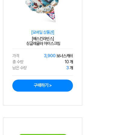
[모바일 상품권]
[배스킨라빈스]
싱글레귤러 아이스크림
가격
3,900
보너스캐쉬
총 수량
10 개
남은 수량
3
개
구매하기 >