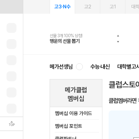
고3·N수
고2
고1
대
선물 3개 100% 당첨!
선물 100% 증정!
여름방학 스터디 캐시백
2027 러셀 단과
스마트러닝앱
메가패스
메가패스 수강생 무료혜택!
사회공헌 캠페인
행운의 선물 뽑기
메가스터디 X 올리브
메가런 썸머스쿨
강사 공개선발
설문 EVENT
3일 무료 체험권
메가클럽 멤버십
희망이룸 메가나눔
영
메가선생님
수능·내신
대학별고
클럽스토
메가클럽
멤버십
클럽멤버라면 
멤버십 이용 가이드
TOP
멤버십 포인트
클럽파트너