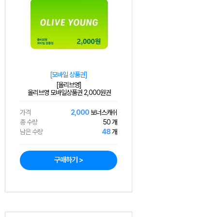
[모바일 상품권]
[올리브영]
올리브영 모바일상품권 2,000원권
가격
2,000
보너스캐쉬
총 수량
50 개
남은 수량
48
개
구매하기 >