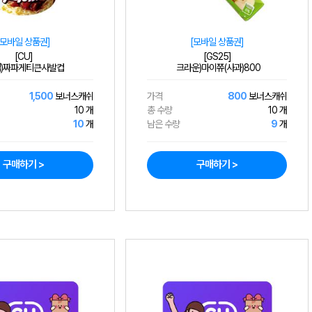
[모바일 상품권]
[모바일 상품권]
[CU]
[GS25]
)짜파게티큰사발컵
크라운)마이쮸(사과)800
1,500
보너스캐쉬
가격
800
보너스캐쉬
10 개
총 수량
10 개
10
개
남은 수량
9
개
구매하기 >
구매하기 >