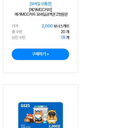
[모바일 상품권]
[메가MGC커피]
메가MGC커피 모바일금액권 2천원권
가격
2,000
보너스캐쉬
총 수량
20 개
남은 수량
19
개
구매하기 >