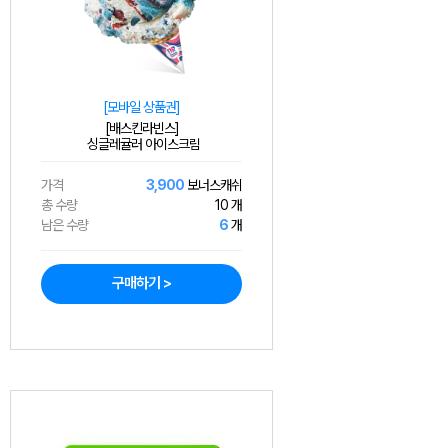
[모바일 상품권]
[배스킨라빈스]
싱글레귤러 아이스크림
가격
3,900
보너스캐쉬
총 수량
10 개
남은 수량
6
개
구매하기 >