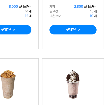
8,000
보너스캐쉬
가격
2,800
보너스캐쉬
14 개
총 수량
10 개
12
개
남은 수량
10
개
구매하기 >
구매하기 >