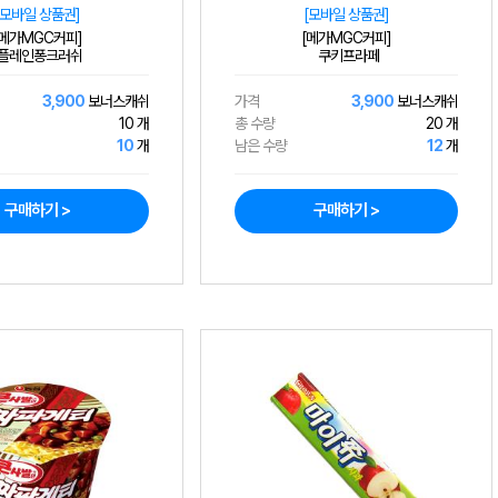
[모바일 상품권]
[모바일 상품권]
[메가MGC커피]
[메가MGC커피]
플레인퐁크러쉬
쿠키프라페
3,900
보너스캐쉬
가격
3,900
보너스캐쉬
10 개
총 수량
20 개
10
개
남은 수량
12
개
구매하기 >
구매하기 >