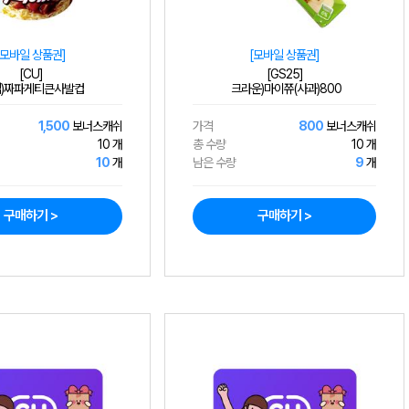
[모바일 상품권]
[모바일 상품권]
[CU]
[GS25]
)짜파게티큰사발컵
크라운)마이쮸(사과)800
1,500
보너스캐쉬
가격
800
보너스캐쉬
10 개
총 수량
10 개
10
개
남은 수량
9
개
구매하기 >
구매하기 >