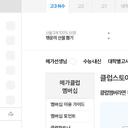
고3·N수
고2
고1
대
선물 3개 100% 당첨!
선물 100% 증정!
여름방학 스터디 캐시백
2027 러셀 단과
스마트러닝앱
메가패스
메가패스 수강생 무료혜택!
사회공헌 캠페인
행운의 선물 뽑기
메가스터디 X 올리브
메가런 썸머스쿨
강사 공개선발
설문 EVENT
3일 무료 체험권
메가클럽 멤버십
희망이룸 메가나눔
영
메가선생님
수능·내신
대학별고
클럽스토
메가클럽
멤버십
클럽멤버라면 
멤버십 이용 가이드
TOP
멤버십 포인트
클럽파트너