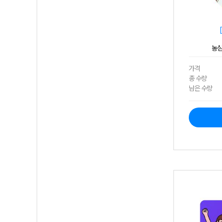
농심
가격
총 수량
남은 수량