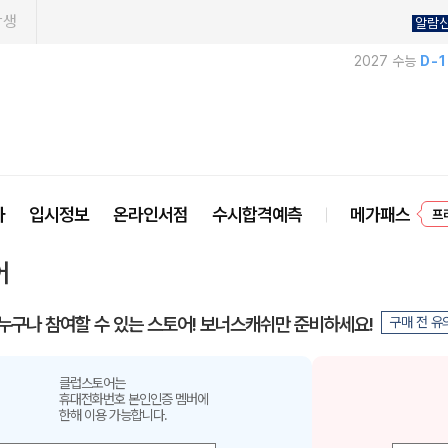
학생
알람
2027 수능
D-
프
사
입시정보
온라인서점
수시합격예측
메가패스
어
누구나 참여할 수 있는 스토어! 보너스캐쉬만 준비하세요!
구매 전 유
클럽스토어는
휴대전화번호 본인인증 멤버에
한해 이용 가능합니다.