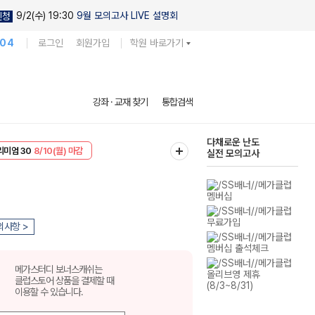
9/2(수) 19:30
9월 모의고사 LIVE 설명회
신청
104
로그인
회원가입
학원 바로가기
현우진의
강좌 · 교재 찾기
통합검색
킬링캠프 시즌1
리미엄 30
8/10(월) 마감
다채로운 난도
EVENT
8/10(월) 마감
실전 모의고사
의사항 >
메가스터디 보너스캐쉬는
클럽스토어 상품을 결제할 때
이용할 수 있습니다.