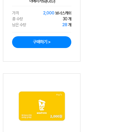
아메리카노(ICED)
가격
2,000
보너스캐쉬
총 수량
30 개
남은 수량
28
개
구매하기 >