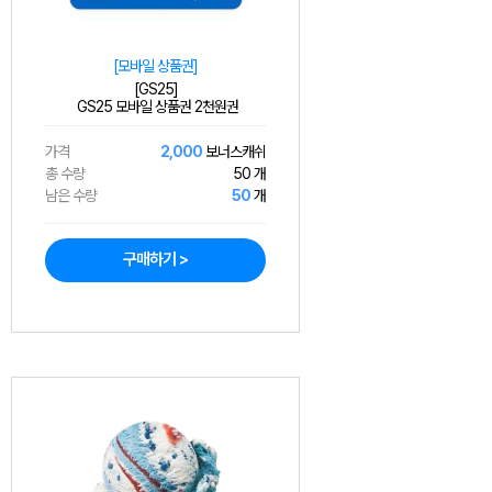
[모바일 상품권]
[GS25]
GS25 모바일 상품권 2천원권
가격
2,000
보너스캐쉬
총 수량
50 개
남은 수량
50
개
구매하기 >