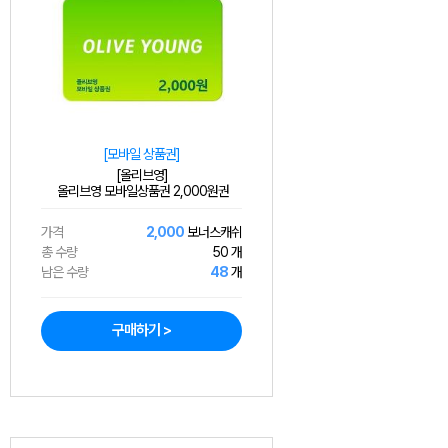
[모바일 상품권]
[올리브영]
올리브영 모바일상품권 2,000원권
가격
2,000
보너스캐쉬
총 수량
50 개
남은 수량
48
개
구매하기 >