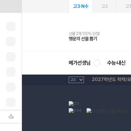
고3·N수
고2
고
선물 3개 100% 당첨!
선물 100% 증정!
여름방학 스터디 캐시백
2027 러셀 단과
스마트러닝앱
메가패스
메가패스 수강생 무료혜택!
사회공헌 캠페인
행운의 선물 뽑기
메가스터디 X 올리브
메가런 썸머스쿨
강사 공개선발
설문 EVENT
3일 무료 체험권
메가클럽 멤버십
희망이룸 메가나눔
영
메가선생님
수능·내신
2027학년도 학력/
TOP