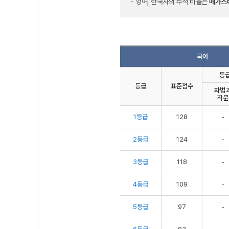
영어, 한국사의 누적 비율은
메가스
국어
등급
등급
표준점수
화법
작문
1등급
128
-
2등급
124
-
3등급
118
-
4등급
109
-
5등급
97
-