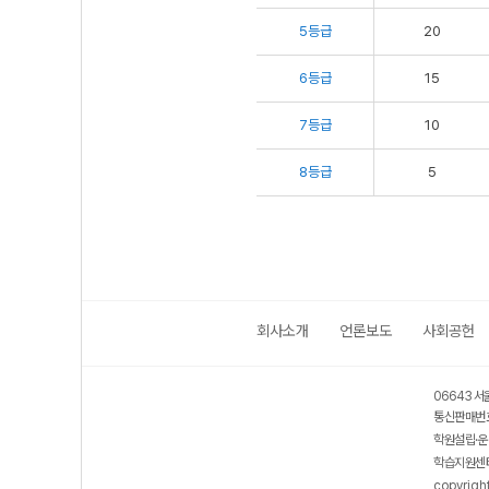
5등급
20
6등급
15
7등급
10
8등급
5
회사소개
언론보도
사회공헌
06643 서
통신판매번호
학원설립·운
학습지원센터
copyrigh