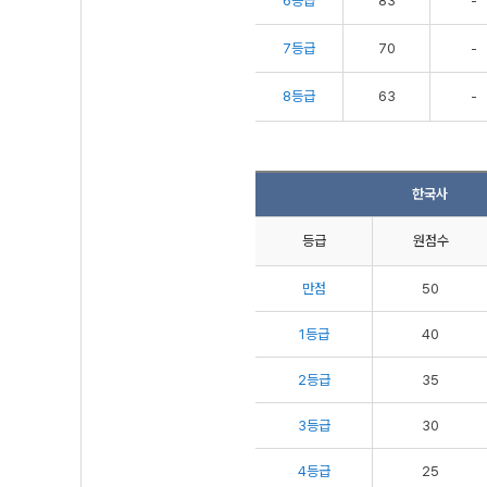
6등급
83
-
7등급
70
-
8등급
63
-
한국사
등급
원점수
만점
50
1등급
40
2등급
35
3등급
30
4등급
25