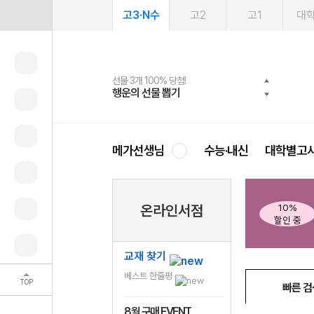
고3·N수
고2
고1
대
선물 3개 100% 당첨!
선물 100% 증정!
여름방학 스터디 캐시백
2027 러셀 단과
스마트러닝앱
메가패스
메가패스 수강생 무료혜택!
사회공헌 캠페인
행운의 선물 뽑기
메가스터디 X 올리브
메가런 썸머스쿨
강사 공개선발
설문 EVENT
3일 무료 체험권
메가클럽 멤버십
희망이룸 메가나눔
영
메가선생님
수능·내신
대학별고
E-Book
온라인서점
구매 시
배송비 0원
무료제공
교재 찾기
베스트 한줄평
TOP
빠른 검
8월 구매 EVENT