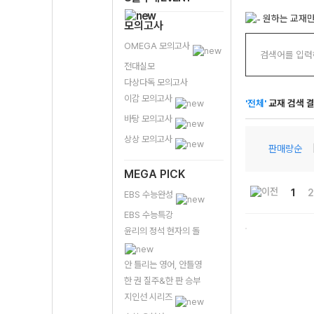
원하는 교재만
모의고사
OMEGA 모의고사
전대실모
다상다독 모의고사
이감 모의고사
'전체'
교재 검색 
바탕 모의고사
상상 모의고사
판매량순
MEGA PICK
1
2
EBS 수능완성
EBS 수능특강
윤리의 정석 현자의 돌
안 틀리는 영어, 안틀영
한 권 질주&한 판 승부
지인선 시리즈