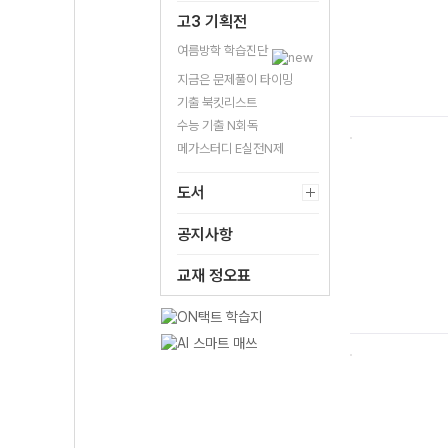
고3 기획전
여름방학 학습진단
지금은 문제풀이 타이밍
기출 북킷리스트
수능 기출 N회독
메가스터디 E실전N제
도서
공지사항
교재 정오표