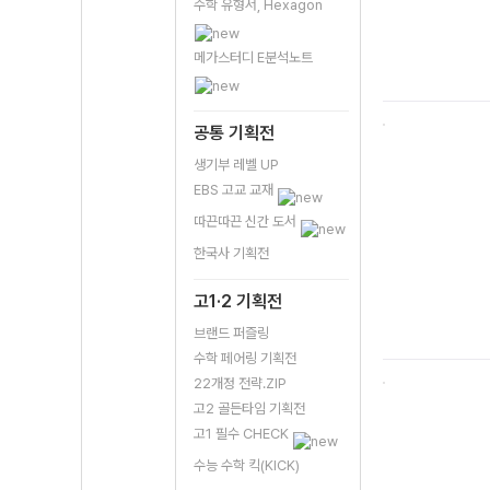
수학 유형서, Hexagon
메가스터디 E분석노트
공통 기획전
생기부 레벨 UP
EBS 고교 교재
따끈따끈 신간 도서
한국사 기획전
고1·2 기획전
브랜드 퍼즐링
수학 페어링 기획전
22개정 전략.ZIP
고2 골든타임 기획전
고1 필수 CHECK
수능 수학 킥(KICK)