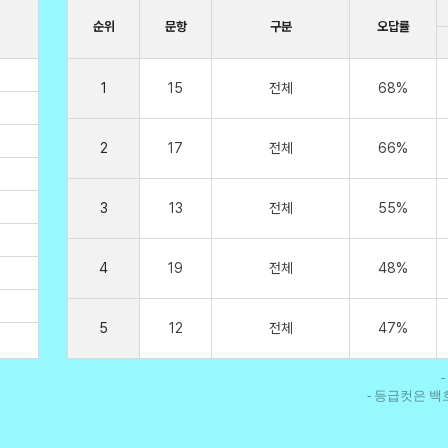
순위
문항
구분
오답률
1
15
전체
68%
2
17
전체
66%
3
13
전체
55%
4
19
전체
48%
5
12
전체
47%
- 등급컷은 백