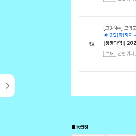
[고3·N수] 모의
◈ 9/2(화)까지 
[생명과학l] 20
백호
전범위파
교재
■ 등급컷