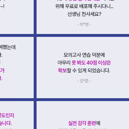
~!
위해 무료로 배포해 주시다니...
선생님 천사세요?
- 최*영 -
메가스터디
여했는데
.
모의고사 연습 덕분에
!
아무리
못 봐도 40점 이상은
제가
확보
할 수 있게 되었습니다.
.
- 김*준 -
정도인지
습니다.
실전 감각 훈련
에