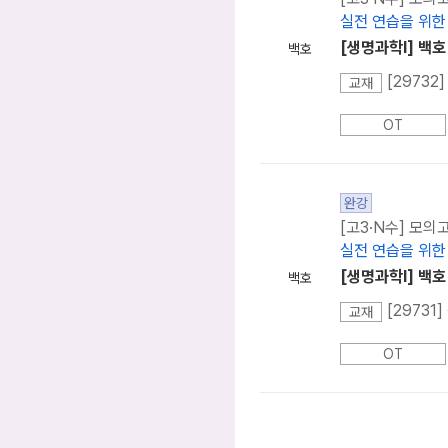
실전 연습을 위한
[생명과학l] 백
백호
[2973
교재
OT
완강
[고3·N수] 모의
실전 연습을 위한
[생명과학l] 백호
백호
[2973
교재
OT