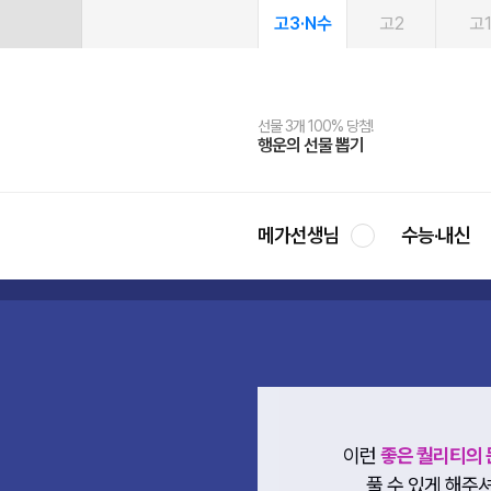
고3·N수
고2
고
선물 3개 100% 당첨!
선물 100% 증정!
여름방학 스터디 캐시백
2027 러셀 단과
스마트러닝앱
메가패스
메가패스 수강생 무료혜택!
사회공헌 캠페인
행운의 선물 뽑기
메가스터디 X 올리브
메가런 썸머스쿨
강사 공개선발
설문 EVENT
3일 무료 체험권
메가클럽 멤버십
희망이룸 메가나눔
영
메가선생님
수능·내신
이런
좋은 퀄리티의 
풀 수 있게 해주