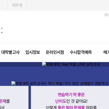
1
대학생
20
대학별고사
입시정보
온라인서점
수시합격예측
메
연습하기 딱 좋은
문제
를
난이도
인 것 같아요!
셔서
이렇게
좋은 퀄의 문제를
저희를