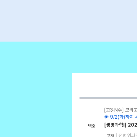
[고3·N수] 모의
◈ 9/2(화)까지 
[생명과학l] 20
백호
전범위파
교재