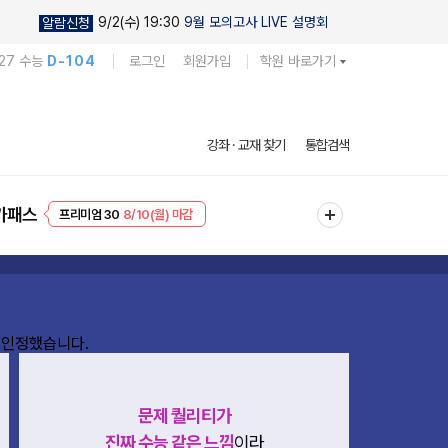
9/2(수) 19:30
9월 모의고사 LIVE 설명회
알람신청
27 수능
D-104
로그인
회원가입
학원 바로가기
강좌 · 교재 찾기
통합검색
프리미엄 30
8/10(월) 마감
가패스
EVENT
8/10(월) 마감
문제 퀄리티가
진짜 수능 같은 느낌
이라