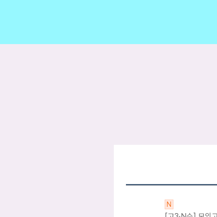
N
[고3·N수] 모의